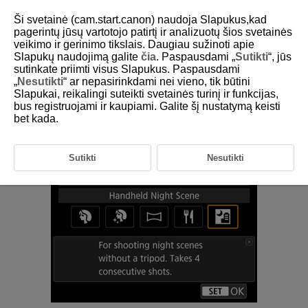
Ši svetainė (cam.start.canon) naudoja Slapukus,kad
pagerintų jūsų vartotojo patirtį ir analizuotų šios svetainės
veikimo ir gerinimo tikslais. Daugiau sužinoti apie
Slapukų naudojimą galite
čia
. Paspausdami „
Sutikti
“, jūs
D388-049
sutinkate priimti visus Slapukus. Paspausdami
„
Nesutikti
“ ar nepasirinkdami nei vieno, tik būtini
Naktinis vaizdas laikant
Slapukai, reikalingi suteikti svetainės turinį ir funkcijas,
fotoaparatą rankoje
bus registruojami ir kaupiami. Galite šį nustatymą keisti
bet kada.
Skirtas fotografuoti laikant fotoaparatą rankose nenaudojant trikojo ar
panašios įrangos.
Sutikti
Nesutikti