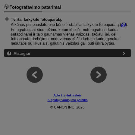
Fotografavimo patarimai
Tvirtai laikykite fotoaparatą.
Alkūnes prispauskite prie kūno ir stabiliai laikykite fotoaparatą (
).
Fotografuojant šiuo režimu keturi iš eilės nufotografuoti kadrai
sutapdinami ir taip gaunamas vienas vaizdas, tačiau, jei, dėl
fotoaparato drebėjimo, nors vienas iš šių keturių kadrų gerokai
nesutaps su likusiais, galutinis vaizdas gali būti iškraipytas.
Atsargiai
Apie šią tinklavietę
Slapukų naudojimo politika
© CANON INC. 2026