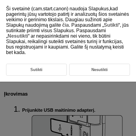
Ši svetainė (cam.start.canon) naudoja Slapukus,kad
pagerintų jūsų vartotojo patirtį ir analizuotų šios svetainės
veikimo ir gerinimo tikslais. Daugiau sužinoti apie
Slapukų naudojimą galite
čia
. Paspausdami „
Sutikti
“, jūs
D375-222
sutinkate priimti visus Slapukus. Paspausdami
„
Nesutikti
“ ar nepasirinkdami nei vieno, tik būtini
USB maitinimo adapterio
Slapukai, reikalingi suteikti svetainės turinį ir funkcijas,
naudojimas įkrauti / fotoaparatui
bus registruojami ir kaupiami. Galite šį nustatymą keisti
maitinti
bet kada.
Naudodamiesi USB maitinimo adapteriu
PD-E2
(parduodamas atskirai),
Sutikti
Nesutikti
galite įkrauti baterijų paketą
LP-E17
neišėmę jo iš fotoaparato. Taip pat
galima tiekti energiją fotoaparatui.
Įkrovimas
Prijunkite USB maitinimo adapterį.