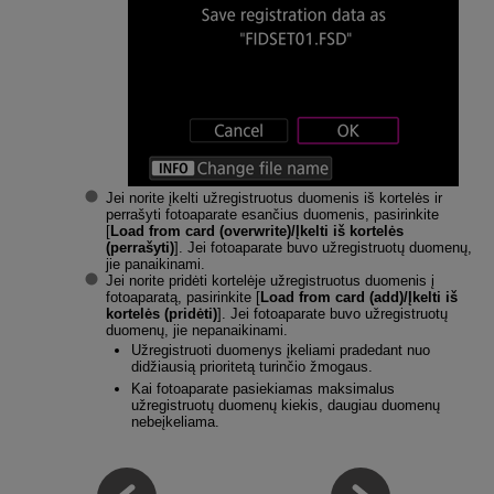
Jei norite įkelti užregistruotus duomenis iš kortelės ir
perrašyti fotoaparate esančius duomenis, pasirinkite
[
Load from card (overwrite)/Įkelti iš kortelės
(perrašyti)
]. Jei fotoaparate buvo užregistruotų duomenų,
jie panaikinami.
Jei norite pridėti kortelėje užregistruotus duomenis į
fotoaparatą, pasirinkite [
Load from card (add)/Įkelti iš
kortelės (pridėti)
]. Jei fotoaparate buvo užregistruotų
duomenų, jie nepanaikinami.
Užregistruoti duomenys įkeliami pradedant nuo
didžiausią prioritetą turinčio žmogaus.
Kai fotoaparate pasiekiamas maksimalus
užregistruotų duomenų kiekis, daugiau duomenų
nebeįkeliama.