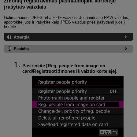
Žmonių registravimas pasinaudojant kortelėje
įrašytais vaizdais
Galima naudoti JPEG arba HEIF vaizdus. Jei naudosite RAW vaizdus,
apdorokite juos ir įrašykite kaip JPEG vaizdus prieš įrašydami juos į
kortelę.
Atsargiai
Pastaba
Pasirinkite [
Reg. people from image on
card/Registruoti žmones iš vaizdo kortelėje
].