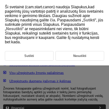
Ši svetainė (cam.start.canon) naudoja Slapukus,kad
pagerintų jūsų vartotojo patirtį ir analizuotų šios svetainės
veikimo ir gerinimo tikslais. Daugiau sužinoti apie
Slapukų naudojimą galite
čia
. Paspausdami „
Sutikti
“, jūs
D375-127
sutinkate priimti visus Slapukus. Paspausdami
„
Nesutikti
“ ar nepasirinkdami nei vieno, tik būtini
Žmonių registravimas siekiant
Slapukai, reikalingi suteikti svetainės turinį ir funkcijas,
teikti pirmenybę
bus registruojami ir kaupiami. Galite šį nustatymą keisti
bet kada.
Veidų registravimas
Sutikti
Nesutikti
Užregistruotų žmonių pirmenybės keitimas arba pašalinimas
Užregistruotų žmonių veidų aptikimo įjungimas
Visų užregistruotų žmonių pašalinimas
Užregistruotų duomenų įrašymas ir įkėlimas
Žmones fotoaparate galima užregistruoti norint, kad fotografuojant
fotoaparatas bandytų aptikti jų veidus ir teiktų jiems pirmenybę
fokusuojant, nustatant skaistį ar atspalvį. Norėdami užregistruoti veidą,
nufotografuokite asmenį arba galite naudoti kortelėje įrašytą vaizdą.
Atsargiai