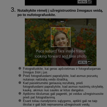
Nutaikykite rėmelį į užregistruotino žmogaus veidą,
po to nufotografuokite.
Fotografuokite, kai geras apšvietimas ir fotografuojamas
žmogus žiūri į jus.
Prieš fotografuodami paprašykite, kad asmuo pozuotų
nutaisęs natūralią veido išraišką.
Kad pasiektumėte geriausią rezultatą, prieš
fotografuodami paprašykite, kad asmuo nusiimtų skrybėlę,
kaukę, akinius nuo saulės ar kitus dangalus.
Aptikimo tikslumas gali pagerėti, jei veidus užregistruosite
prieš pat fotografavimą.
Esant toliau nurodytoms sąlygoms, aptikti gali ne taip
tiksliai ir gali būti neįmanoma užregistruoti veidų.