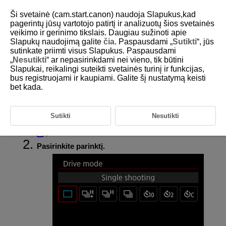
Ši svetainė (cam.start.canon) naudoja Slapukus,kad
pagerintų jūsų vartotojo patirtį ir analizuotų šios svetainės
veikimo ir gerinimo tikslais. Daugiau sužinoti apie
Slapukų naudojimą galite
čia
. Paspausdami „
Sutikti
“, jūs
D375-089
sutinkate priimti visus Slapukus. Paspausdami
„
Nesutikti
“ ar nepasirinkdami nei vieno, tik būtini
Pavaros režimas
Slapukai, reikalingi suteikti svetainės turinį ir funkcijas,
bus registruojami ir kaupiami. Galite šį nustatymą keisti
bet kada.
Meniu galima pasirinkti pavaros režimo parinktis. Jei reikia išsamios
informacijos, žr. „Pavaros režimo pasirinkimas“ (
).
Sutikti
Nesutikti
Pasirinkite [
:
Drive mode
/
:
Pavaros režimas
] (
).
Pasirinkite parinktį.