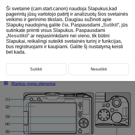
Ši svetainė (cam.start.canon) naudoja Slapukus,kad
pagerintų jūsų vartotojo patirtį ir analizuotų šios svetainės
veikimo ir gerinimo tikslais. Daugiau sužinoti apie
Slapukų naudojimą galite
čia
. Paspausdami „
Sutikti
“, jūs
D375-023
sutinkate priimti visus Slapukus. Paspausdami
„
Nesutikti
“ ar nepasirinkdami nei vieno, tik būtini
Meniu operacijos ir nuostatos
Slapukai, reikalingi suteikti svetainės turinį ir funkcijas,
bus registruojami ir kaupiami. Galite šį nustatymą keisti
bet kada.
Kūrybinės zonos meniu ekranas
Pagrindinės zonos meniu ekranas
Sutikti
Nesutikti
Meniu nustatymo procedūra
Blankūs meniu elementai