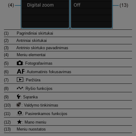
(1)
Pagrindiniai skirtukai
(2)
Antriniai skirtukai
(3)
Antrinio skirtuko pavadinimas
(4)
Meniu elementai
(5)
: Fotografavimas
(6)
: Automatinis fokusavimas
(7)
: Peržiūra
(8)
: Ryšio funkcijos
(9)
: Sąranka
(10)
: Valdymo tinkinimas
(11)
: Pasirenkamos funkcijos
(12)
: Mano meniu
(13)
Meniu nuostatos