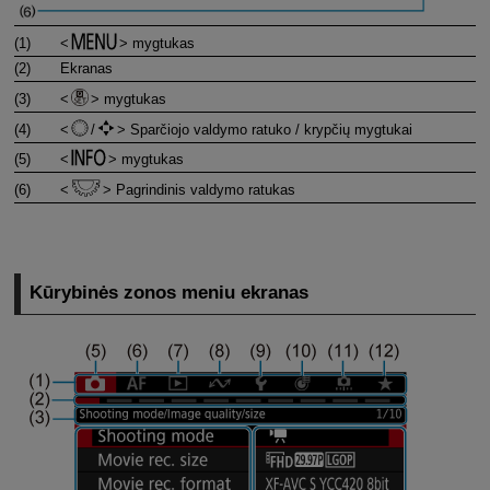
(1)
mygtukas
(2)
Ekranas
(3)
mygtukas
(4)
/
Sparčiojo valdymo ratuko / krypčių mygtukai
(5)
mygtukas
(6)
Pagrindinis valdymo ratukas
Kūrybinės zonos meniu ekranas