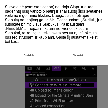
Ši svetainė (cam.start.canon) naudoja Slapukus,kad
pagerintų jūsų vartotojo patirtį ir analizuotų šios svetainės
veikimo ir gerinimo tikslais. Daugiau sužinoti apie
Slapukų naudojimą galite
čia
. Paspausdami „
Sutikti
“, jūs
D292-147
sutinkate priimti visus Slapukus. Paspausdami
„
Nesutikti
“ ar nepasirinkdami nei vieno, tik būtini
Reconnecting via
Wi-Fi
/Bluetooth
Slapukai, reikalingi suteikti svetainės turinį ir funkcijas,
bus registruojami ir kaupiami. Galite šį nustatymą keisti
bet kada.
Connection settings for devices you have connected to via
Wi-Fi
or
Bluetooth are retained on the camera. You can use these settings to
reconnect to the same device.
Sutikti
Nesutikti
Select an option.