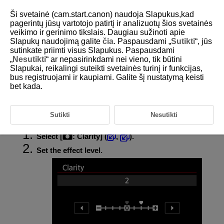
Ši svetainė (cam.start.canon) naudoja Slapukus,kad
pagerintų jūsų vartotojo patirtį ir analizuotų šios svetainės
veikimo ir gerinimo tikslais. Daugiau sužinoti apie
Slapukų naudojimą galite
čia
. Paspausdami „
Sutikti
“, jūs
D292-062
sutinkate priimti visus Slapukus. Paspausdami
„
Nesutikti
“ ar nepasirinkdami nei vieno, tik būtini
Clarity
Slapukai, reikalingi suteikti svetainės turinį ir funkcijas,
bus registruojami ir kaupiami. Galite šį nustatymą keisti
bet kada.
You can adjust image clarity, as determined by the contrast of image
edges.
Set toward the negative end to make images look softer or toward the
positive end for a sharper appearance.
Sutikti
Nesutikti
Select [
:
Clarity
] (
,
).
Set the effect level.