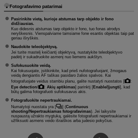
Fotografavimo patarimai
Pasirinkite vietą, kurioje atstumas tarp objekto ir fono
didžiausias.
Kuo didesnis atstumas tarp objekto ir fono, tuo fonas atrodys
neryškesnis. Vienspalviame tamsiame fone esantis objektas taip pat
geriau išryškės.
Naudokite teleobjektyvą.
Jei turite mastelį keičiantį objektyvą, nustatykite teleobjektyvo
padėtį ir sukadruokite asmenį nuo liemens aukštyn.
Sufokusuokite veidą.
Kai fokusuojate, įsitikinkite, kad prieš nufotografuojant, žmogaus
veidą dengiantis AF taškas pasidaro žalios spalvos. Kai
fotografuojate veidus stambiu planu, galite nustatyti nuostatos [
:
Eye detection
/
:
Akių aptikimas
] parinktį [
Enable/Įjungti
], kad
būtų galima fotografuoti sufokusavus akis.
Fotografuokite nepertraukiamai.
Numatytoji nuostata yra [
] (
Continuous
shooting/Nepertraukiamas fotografavimas
). Jei laikysite
nuspaustą užrakto mygtuką, galėsite fotografuoti nepertraukiamai ir
užfiksuoti asmens veido išraiškos arba judesio pokyčius.