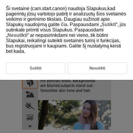
Ši svetainė (cam.start.canon) naudoja Slapukus,kad
pagerintų jūsų vartotojo patirtį ir analizuotų šios svetainės
veikimo ir gerinimo tikslais. Daugiau sužinoti apie
Slapukų naudojimą galite
čia
. Paspausdami „
Sutikti
“, jūs
D100-029
sutinkate priimti visus Slapukus. Paspausdami
„
Nesutikti
“ ar nepasirinkdami nei vieno, tik būtini
Režimas „Portretas“
Slapukai, reikalingi suteikti svetainės turinį ir funkcijas,
bus registruojami ir kaupiami. Galite šį nustatymą keisti
bet kada.
Naudojantis režimu [
] (
Portrait/Portretas
) suliejamas fonas, kad
išryškėtų fotografuojamas asmuo. Be to, sušvelninami odos ir plaukų
atspalviai.
Sutikti
Nesutikti