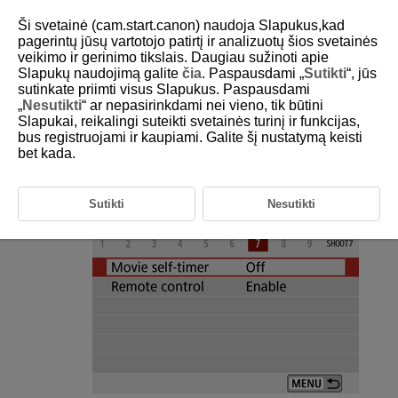
Ši svetainė (cam.start.canon) naudoja Slapukus,kad
pagerintų jūsų vartotojo patirtį ir analizuotų šios svetainės
veikimo ir gerinimo tikslais. Daugiau sužinoti apie
Slapukų naudojimą galite
čia
. Paspausdami „
Sutikti
“, jūs
D101-106
sutinkate priimti visus Slapukus. Paspausdami
„
Nesutikti
“ ar nepasirinkdami nei vieno, tik būtini
Movie Self-Timer
Slapukai, reikalingi suteikti svetainės turinį ir funkcijas,
bus registruojami ir kaupiami. Galite šį nustatymą keisti
bet kada.
Movie recording can be started by the self-timer.
Select [
:
Movie self-timer
].
Sutikti
Nesutikti