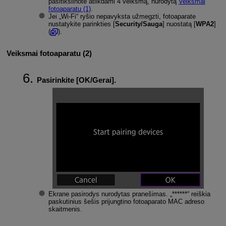
pasitikslinote atlikdami 4 veiksmą, nurodytą
Veiksmai
fotoaparatu (1)
.
Jei „
Wi-Fi
“ ryšio nepavyksta užmegzti, fotoaparate
nustatykite parinkties [
Security/Sauga
] nuostatą [
WPA2
]
(
).
Veiksmai fotoaparatu (2)
Pasirinkite [
OK/Gerai
].
Ekrane pasirodys nurodytas pranešimas. „******“ reiškia
paskutinius šešis prijungtino fotoaparato MAC adreso
skaitmenis.