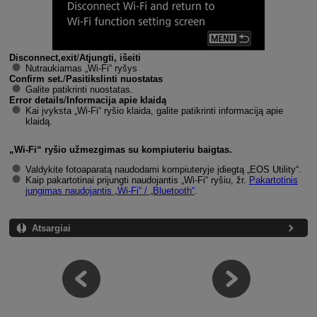
Disconnect,exit
/
Atjungti, išeiti
Nutraukiamas „
Wi-Fi
“ ryšys
Confirm set.
/
Pasitikslinti nuostatas
Galite patikrinti nuostatas.
Error details
/
Informacija apie klaidą
Kai įvyksta „
Wi-Fi
“ ryšio klaida, galite patikrinti informaciją apie
klaidą.
„
Wi-Fi
“ ryšio užmezgimas su kompiuteriu baigtas.
Valdykite fotoaparatą naudodami kompiuteryje įdiegtą „EOS Utility“.
Kaip pakartotinai prijungti naudojantis „
Wi-Fi
“ ryšiu, žr.
Pakartotinis
jungimas naudojantis „
Wi-Fi“ /
„Bluetooth“
.
Atsargiai