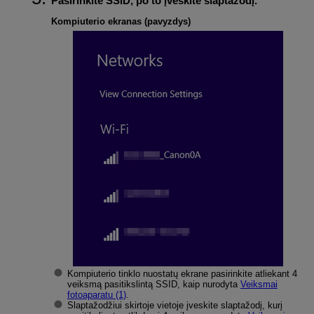
Pasirinkite SSID, po to įveskite slaptažodį.
Kompiuterio ekranas (pavyzdys)
Kompiuterio tinklo nuostatų ekrane pasirinkite atliekant 4
veiksmą pasitikslintą SSID, kaip nurodyta
Veiksmai
fotoaparatu (1)
.
Slaptažodžiui skirtoje vietoje įveskite slaptažodį, kurį