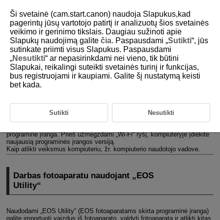
Ši svetainė (cam.start.canon) naudoja Slapukus,kad
pagerintų jūsų vartotojo patirtį ir analizuotų šios svetainės
veikimo ir gerinimo tikslais. Daugiau sužinoti apie
Slapukų naudojimą galite
čia
. Paspausdami „
Sutikti
“, jūs
D185-174
sutinkate priimti visus Slapukus. Paspausdami
„
Nesutikti
“ ar nepasirinkdami nei vieno, tik būtini
Jungimas „
Wi-Fi
“ ryšiu su
Slapukai, reikalingi suteikti svetainės turinį ir funkcijas,
kompiuteriu
bus registruojami ir kaupiami. Galite šį nustatymą keisti
bet kada.
Darbas fotoaparatu naudojant „EOS Utility“
Šiame skyriuje aiškinama, kaip sujungti fotoaparatą su kompiuteriu
Sutikti
Nesutikti
naudojant „
Wi-Fi
“ ryšį ir atlikti veiksmus fotoaparatu naudojantis EOS
fotoaparatams skirta programine įranga arba kita specializuota
programine įranga. Prieš užmegzdami „
Wi-Fi
“ ryšį, kompiuteryje įdiekite
naujausią programinės įrangos versiją.
Kaip atlikti veiksmus kompiuteriu, žr. kompiuterio naudotojo vadove.
Darbas fotoaparatu naudojant „EOS
Utility“
Naudodami „EOS Utility“ (EOS fotoaparatams skirta programinė įranga)
galite importuoti vaizdus iš fotoaparato, valdyti fotoaparatą ir atlikti kitas