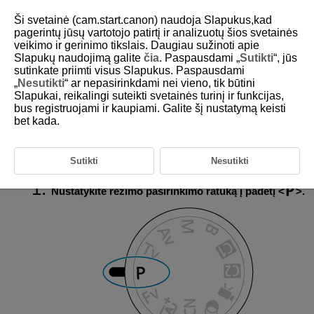
Ši svetainė (cam.start.canon) naudoja Slapukus,kad
pagerintų jūsų vartotojo patirtį ir analizuotų šios svetainės
veikimo ir gerinimo tikslais. Daugiau sužinoti apie
Slapukų naudojimą galite
čia
. Paspausdami „
Sutikti
“, jūs
D185-046
sutinkate priimti visus Slapukus. Paspausdami
„
Nesutikti
“ ar nepasirinkdami nei vieno, tik būtini
P: AE programa
Slapukai, reikalingi suteikti svetainės turinį ir funkcijas,
bus registruojami ir kaupiami. Galite šį nustatymą keisti
bet kada.
Fotoaparatas automatiškai nustato objekto skaistį atitinkantį išlaikymą ir
diafragmos reikšmę.
reiškia programą (angl. „Program“).
AE reiškia automatinę ekspoziciją (angl. „Auto Exposure“).
Sutikti
Nesutikti
Nustatykite režimo pasirinkimo ratuką į padėtį
.