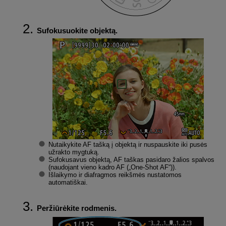
Sufokusuokite objektą.
Nutaikykite AF tašką į objektą ir nuspauskite iki pusės
užrakto mygtuką.
Sufokusavus objektą, AF taškas pasidaro žalios spalvos
(naudojant vieno kadro AF („One-Shot AF“)).
Išlaikymo ir diafragmos reikšmės nustatomos
automatiškai.
Peržiūrėkite rodmenis.