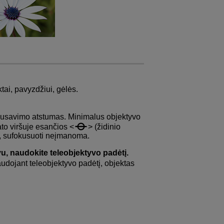
ai, pavyzdžiui, gėlės.
okusavimo atstumas. Minimalus objektyvo
to viršuje esančios
(židinio
ti, sufokusuoti neįmanoma.
vu, naudokite teleobjektyvo padėtį.
audojant teleobjektyvo padėtį, objektas