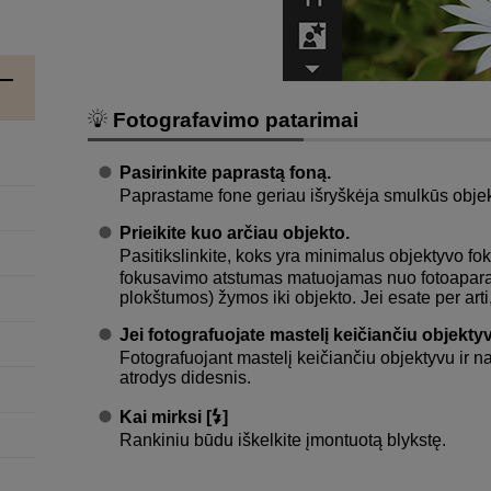
Fotografavimo patarimai
Pasirinkite paprastą foną.
Paprastame fone geriau išryškėja smulkūs objekt
Prieikite kuo arčiau objekto.
Pasitikslinkite, koks yra minimalus objektyvo f
fokusavimo atstumas matuojamas nuo fotoapara
plokštumos) žymos iki objekto. Jei esate per ar
Jei fotografuojate mastelį keičiančiu objekty
Fotografuojant mastelį keičiančiu objektyvu ir n
atrodys didesnis.
Kai mirksi [
]
Rankiniu būdu iškelkite įmontuotą blykstę.