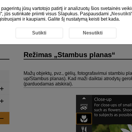
gerintų jūsų vartotojo patirtį ir analizuotų šios svetainės veiki
i
“, jūs sutinkate priimti visus Slapukus. Paspausdami „
Nesutikti
egistruojami ir kaupiami. Galite šį nustatymą keisti bet kada.
mas „Ypatingos aplinkos režimas“
Režimas „Stambus plana
Sutikti
Nesutikti
Režimas „Stambus planas“
Mažų objektų, pvz., gėlių, fotografavimui stambiu pl
up
/
Stambus planas
). Kad maži daiktai atrodytų ger
(parduodamas atskirai).