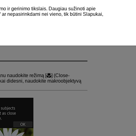
mo ir gerinimo tikslais. Daugiau sužinoti apie
“ ar nepasirinkdami nei vieno, tik būtini Slapukai,
s“
anu naudokite režimą [
] (
Close-
okai didesni, naudokite makroobjektyvą