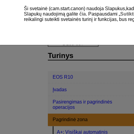
Ši svetainė (cam.start.canon) naudoja Slapukus,kad pa
Slapukų naudojimą galite
čia
. Paspausdami „
Sutikt
reikalingi suteikti svetainės turinį ir funkcijas, bus r
EOS R10
Pagrindinė zona
Reži
D185-037
Turinys
EOS R10
Įvadas
Pasirengimas ir pagrindinės
operacijos
Pagrindinė zona
A+: Visiškai automatinis