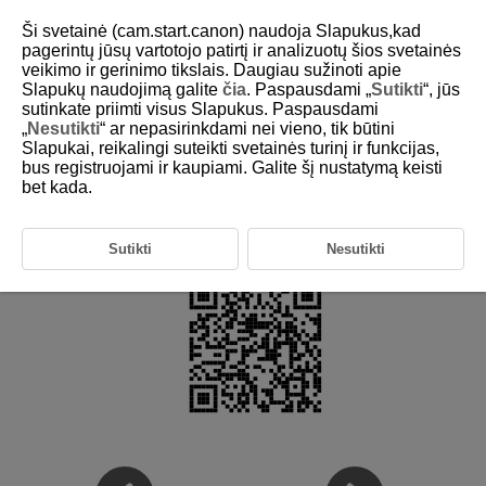
Ši svetainė (cam.start.canon) naudoja Slapukus,kad
pagerintų jūsų vartotojo patirtį ir analizuotų šios svetainės
veikimo ir gerinimo tikslais. Daugiau sužinoti apie
Slapukų naudojimą galite
čia
. Paspausdami „
Sutikti
“, jūs
D185-243
sutinkate priimti visus Slapukus. Paspausdami
„
Nesutikti
“ ar nepasirinkdami nei vieno, tik būtini
Papildoma informacija
Slapukai, reikalingi suteikti svetainės turinį ir funkcijas,
bus registruojami ir kaupiami. Galite šį nustatymą keisti
bet kada.
Jei reikia informacijos apie objektyvus, suderinamus su fotoaparato
funkcijomis, ir papildomos informacijos apie fotoaparatą, žr. nurodytą
svetainę.
Sutikti
Nesutikti
https://cam.start.canon/H001/