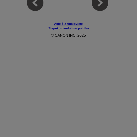
Apie šią tinklavietę
Slapukų naudojimo politika
© CANON INC. 2025