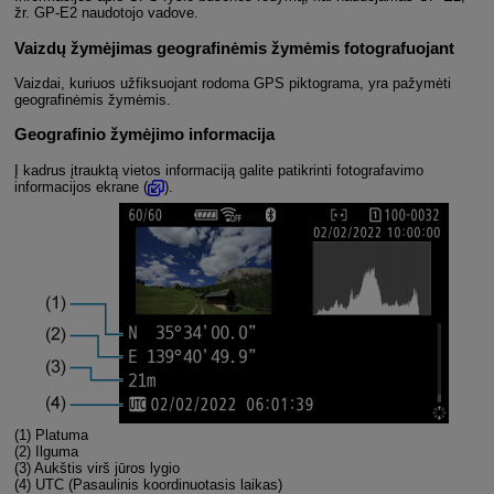
žr.
GP-E2
naudotojo vadove.
Vaizdų žymėjimas geografinėmis žymėmis fotografuojant
Vaizdai, kuriuos užfiksuojant rodoma GPS piktograma, yra pažymėti
geografinėmis žymėmis.
Geografinio žymėjimo informacija
Į kadrus įtrauktą vietos informaciją galite patikrinti fotografavimo
informacijos ekrane (
).
(1) Platuma
(2) Ilguma
(3) Aukštis virš jūros lygio
(4) UTC (Pasaulinis koordinuotasis laikas)