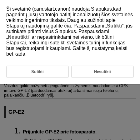
Ši svetainė (cam.start.canon) naudoja Slapukus,kad
pagerintų jūsų vartotojo patirtį ir analizuotų šios svetainės
veikimo ir gerinimo tikslais. Daugiau sužinoti apie
Slapukų naudojimą galite
čia
. Paspausdami „
Sutikti
“, jūs
D180-187
sutinkate priimti visus Slapukus. Paspausdami
„
Nesutikti
“ ar nepasirinkdami nei vieno, tik būtini
GPS įrenginio nuostatos
Slapukai, reikalingi suteikti svetainės turinį ir funkcijas,
bus registruojami ir kaupiami. Galite šį nustatymą keisti
bet kada.
GP-E2
Išmanusis telefonas
Sutikti
Nesutikti
GPS ryšio rodinys
Vaizdus galite pažymėti geografinėmis žymėmis naudodamiesi GPS
imtuvu
GP-E2
(parduodamas atskirai) arba išmaniuoju telefonu,
palaikančiu „Bluetooth“ ryšį.
GP-E2
Prijunkite
GP-E2
prie fotoaparato.