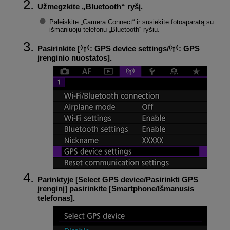
Užmegzkite „Bluetooth“ ryšį.
Paleiskite „Camera Connect“ ir susiekite fotoaparatą su
išmaniuoju telefonu „Bluetooth“ ryšiu.
Pasirinkite [
:
GPS device settings
/
:
GPS
įrenginio nuostatos
].
Parinktyje [
Select GPS device/Pasirinkti GPS
įrenginį
] pasirinkite [
Smartphone/Išmanusis
telefonas
].