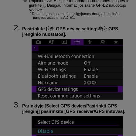
Prijunkite
GP-E2
* prie fotoaparato kontaktinės jungties ir
įjunkite jį. Daugiau informacijos rasite
GP-E2
naudotojo
vadove.
Reikalingas pasirinktinai įsigyjamas daugiafunkcinės
jungties adapteris AD-E1.
Pasirinkite [
:
GPS device settings
/
:
GPS
įrenginio nuostatos
].
Parinktyje [
Select GPS device/Pasirinkti GPS
įrenginį
] pasirinkite [
GPS receiver/GPS imtuvas
].