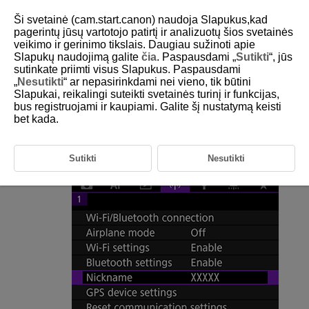
Ši svetainė (cam.start.canon) naudoja Slapukus,kad
pagerintų jūsų vartotojo patirtį ir analizuotų šios svetainės
veikimo ir gerinimo tikslais. Daugiau sužinoti apie
Slapukų naudojimą galite
čia
. Paspausdami „
Sutikti
“, jūs
D180-186
sutinkate priimti visus Slapukus. Paspausdami
„
Nesutikti
“ ar nepasirinkdami nei vieno, tik būtini
Slapyvardis
Slapukai, reikalingi suteikti svetainės turinį ir funkcijas,
bus registruojami ir kaupiami. Galite šį nustatymą keisti
bet kada.
Jei reikia, galite pakeisti fotoaparato slapyvardį (rodomą išmaniuosiuose
telefonuose ir kituose fotoaparatuose).
Sutikti
Nesutikti
Pasirinkite [
:
Nickname
/
:
Slapyvardis
].