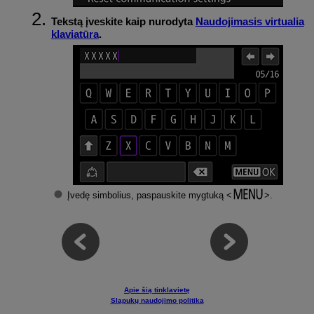
Tekstą įveskite kaip nurodyta
Naudojimasis virtualia
klaviatūra
.
Įvedę simbolius, paspauskite mygtuką
.
Apie šią tinklavietę
Slapukų naudojimo politika