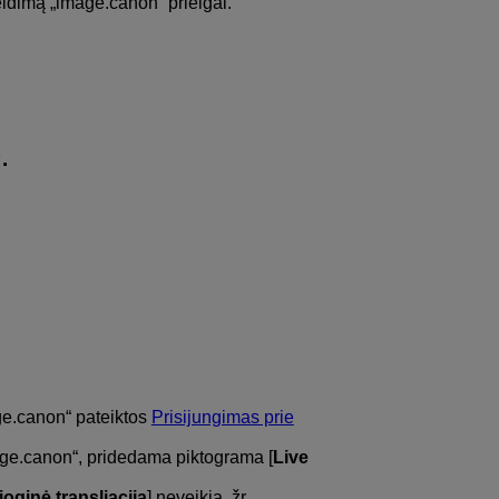
leidimą „image.canon“ prieigai.
.
age.canon“ pateiktos
Prisijungimas prie
age.canon“, pridedama piktograma [
Live
ioginė transliacija
] neveikia, žr.