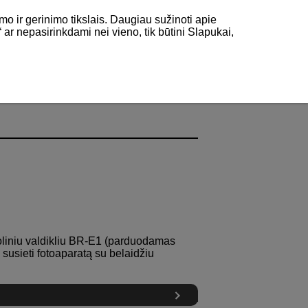
mo ir gerinimo tikslais. Daugiau sužinoti apie
“ ar nepasirinkdami nei vieno, tik būtini Slapukai,
liniu valdikliu
BR-E1
(parduodamas
s susieti fotoaparatą su belaidžiu