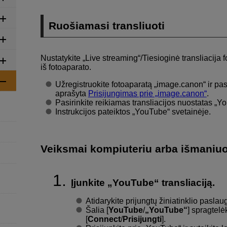
Ruošiamasi transliuoti
Nustatykite „
Live streaming
“/
Tiesioginė transliacija
f
iš fotoaparato.
Užregistruokite fotoaparatą „image.canon“ ir pasi
aprašyta
Prisijungimas prie „image.canon“
.
Pasirinkite reikiamas transliacijos nuostatas „Y
Instrukcijos pateiktos „YouTube“ svetainėje.
Veiksmai kompiuteriu arba išmaniuo
Įjunkite „YouTube“ transliaciją.
Atidarykite prijungtų žiniatinklio pasl
Šalia [
YouTube
/
„YouTube“
] spragtelė
[
Connect
/
Prisijungti
].