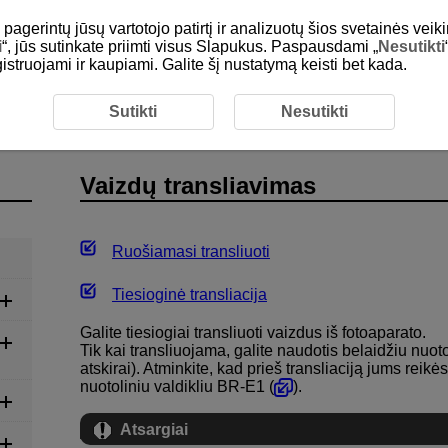
gerintų jūsų vartotojo patirtį ir analizuotų šios svetainės veiki
i
“, jūs sutinkate priimti visus Slapukus. Paspausdami „
Nesutikti
egistruojami ir kaupiami. Galite šį nustatymą keisti bet kada.
Vaizdų transliavimas
Sutikti
Nesutikti
Vaizdų transliavimas
Ruošiamasi transliuoti
Tiesioginė transliacija
Galite tiesiogiai transliuoti vaizdus iš fotoaparato.
Tik kai transliuojama, galite naudotis belaidžiu nuoto
atskirai). Atminkite, kad prieš transliaciją jums reikė
nuotoliniu valdikliu
BR-E1
(
).
Atsargiai