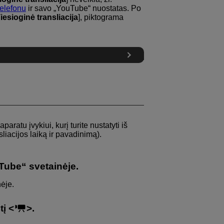
telefonu
ir savo „YouTube“ nuostatas. Po
iesioginė transliacija
], piktograma
aratu įvykiui, kurį turite nustatyti iš
liacijos laiką ir pavadinimą).
Tube“ svetainėje.
ėje.
tį
.