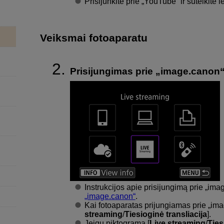
Prisijunkite prie „YouTube“ ir suteikite 
Veiksmai fotoaparatu
Prisijungimas prie „image.canon“
Instrukcijos apie prisijungimą prie „im
„image.canon“
.
Kai fotoaparatas prijungiamas prie „im
streaming
/
Tiesioginė transliacija
].
Jeigu piktograma [
Live streaming
/
Ties