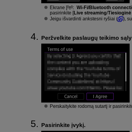
Ekrane [
:
Wi-Fi/Bluetooth connect
pasirinkite [
Live streaming
/
Tiesioginė 
Jeigu išvardinti ankstesni ryšiai (
), 
Peržvelkite paslaugų teikimo sąl
Perskaitykite rodomą sutartį ir pasirinkit
Pasirinkite įvykį.