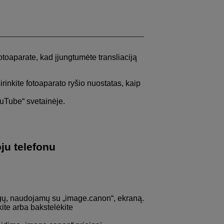
otoaparate, kad įjungtumėte transliaciją
rinkite fotoaparato ryšio nuostatas, kaip
ouTube“ svetainėje.
ju telefonu
augų, naudojamų su „image.canon“, ekraną.
kite arba bakstelėkite