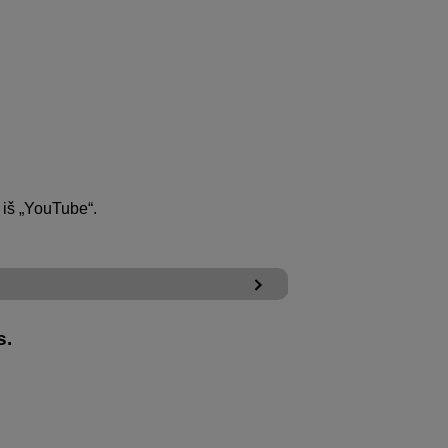
e iš „YouTube“.
s.