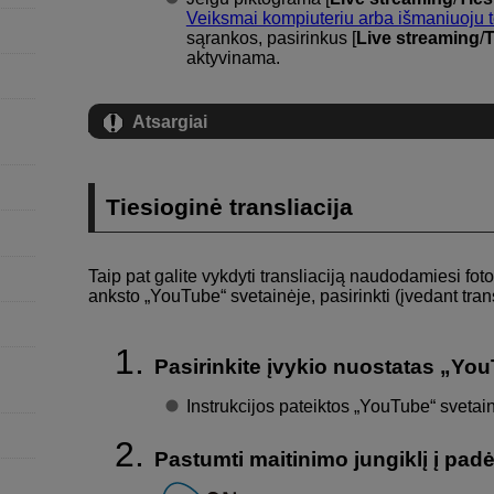
Veiksmai kompiuteriu arba išmaniuoju 
sąrankos, pasirinkus [
Live streaming
/
T
aktyvinama.
Atsargiai
Tiesioginė transliacija
Taip pat galite vykdyti transliaciją naudodamiesi fotoap
anksto „YouTube“ svetainėje, pasirinkti (įvedant trans
Pasirinkite įvykio nuostatas „You
Instrukcijos pateiktos „YouTube“ svetain
Pastumti maitinimo jungiklį į padė