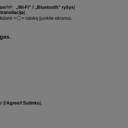
ion
/
:
„Wi-Fi“ / „Bluetooth“ ryšys
]
transliacija
].
sukdami
ratuką įjunkite ekranus.
ygas.
e [
I Agree
/
I Sutinku
].