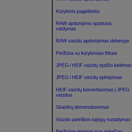
Kūrybinis pagelbiklis
RAW apdorojimo spartusis
valdymas
RAW vaizdo apdorojimas debesyje
Peržiūra su kūrybiniais filtrais
JPEG / HEIF vaizdų dydžio keitimas
JPEG / HEIF vaizdų apkirpimas
HEIF vaizdų konvertavimas į JPEG
vaizdus
Skaidrių demonstravimas
Vaizdo paieškos sąlygų nustatymas
Peržiūros tęsimas nuo anksčiau