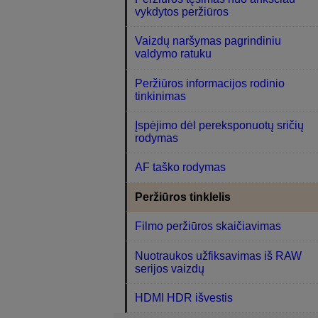
vykdytos peržiūros
Vaizdų naršymas pagrindiniu
valdymo ratuku
Peržiūros informacijos rodinio
tinkinimas
Įspėjimo dėl pereksponuotų sričių
rodymas
AF taško rodymas
Peržiūros tinklelis
Filmo peržiūros skaičiavimas
Nuotraukos užfiksavimas iš RAW
serijos vaizdų
HDMI HDR išvestis