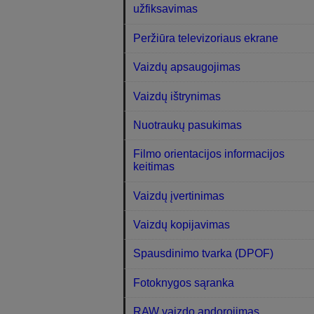
užfiksavimas
Peržiūra televizoriaus ekrane
Vaizdų apsaugojimas
Vaizdų ištrynimas
Nuotraukų pasukimas
Filmo orientacijos informacijos
keitimas
Vaizdų įvertinimas
Vaizdų kopijavimas
Spausdinimo tvarka (DPOF)
Fotoknygos sąranka
RAW vaizdo apdorojimas