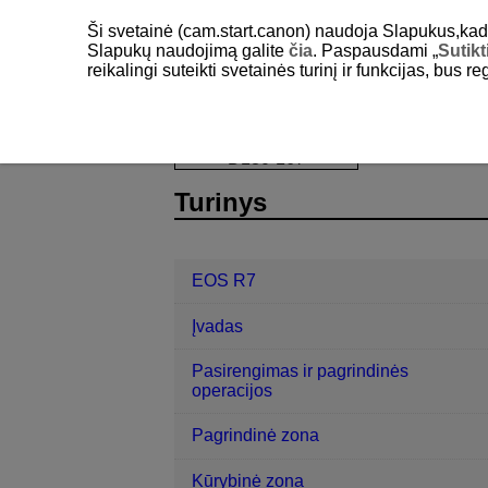
Ši svetainė (cam.start.canon) naudoja Slapukus,kad pa
Slapukų naudojimą galite
čia
. Paspausdami „
Sutikt
reikalingi suteikti svetainės turinį ir funkcijas, bus r
EOS R7
Peržiūra
Peržiūros tinkl
D180-167
Turinys
EOS R7
Įvadas
Pasirengimas ir pagrindinės
operacijos
Pagrindinė zona
Kūrybinė zona