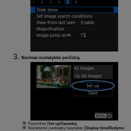
Norimai nustatykite peržiūrą.
Pasirinkite [
Set up/Sąranka
].
Nustatykite nuotraukų nuostatas [
Display time/Rodymo