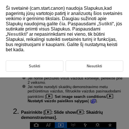
Ši svetainė (cam.start.canon) naudoja Slapukus,kad
pagerintų jūsų vartotojo patirtį ir analizuotų šios svetainės
veikimo ir gerinimo tikslais. Daugiau sužinoti apie
Slapukų naudojimą galite
čia
. Paspausdami „
Sutikti
“, jūs
D180-160
sutinkate priimti visus Slapukus. Paspausdami
„
Nesutikti
“ ar nepasirinkdami nei vieno, tik būtini
Skaidrių demonstravimas
Slapukai, reikalingi suteikti svetainės turinį ir funkcijas,
bus registruojami ir kaupiami. Galite šį nustatymą keisti
bet kada.
Galite kortelėje laikomas nuotraukas peržiūrėti automatinio skaidrių
demonstravimo režimu.
Sutikti
Nesutikti
Nurodykite vaizdus, kuriuos norėsite peržiūrėti.
Jei norite peržiūrėti visus vaizdus kortelėje, pereikite prie
2 veiksmo.
Jei norite nurodyti skaidrių demonstravimo metu
peržiūrėtinus vaizdus, filtruokite vaizdus pasinaudodami
parinktimi [
:
Set image search conditions
/
:
Nustatyti vaizdo paieškos sąlygas
] (
).
Pasirinkite [
:
Slide show
/
:
Skaidrių
demonstravimas
].