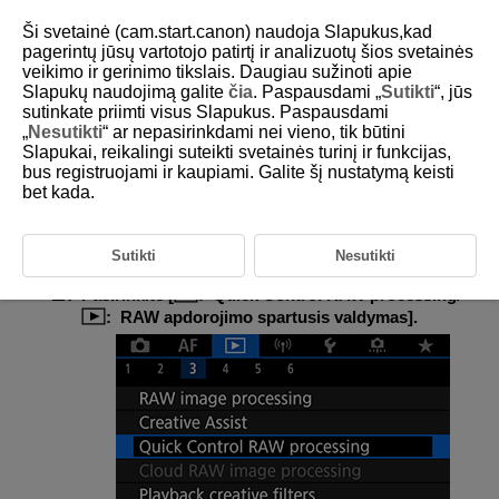
Ši svetainė (cam.start.canon) naudoja Slapukus,kad
pagerintų jūsų vartotojo patirtį ir analizuotų šios svetainės
veikimo ir gerinimo tikslais. Daugiau sužinoti apie
Slapukų naudojimą galite
čia
. Paspausdami „
Sutikti
“, jūs
D180-154
sutinkate priimti visus Slapukus. Paspausdami
„
Nesutikti
“ ar nepasirinkdami nei vieno, tik būtini
RAW apdorojimo spartusis
Slapukai, reikalingi suteikti svetainės turinį ir funkcijas,
valdymas
bus registruojami ir kaupiami. Galite šį nustatymą keisti
bet kada.
Galite pasirinkti RAW vaizdo apdorojimo, kuris atliekamas naudojantis
sparčiojo valdymo ekranu, tipą.
Sutikti
Nesutikti
Pasirinkite [
:
Quick Control RAW processing
/
:
RAW apdorojimo spartusis valdymas
].