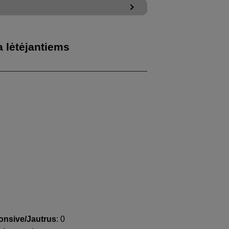
a lėtėjantiems
nsive/Jautrus
: 0