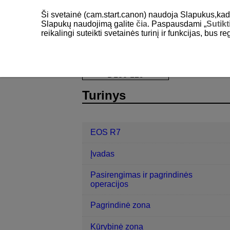
Ši svetainė (cam.start.canon) naudoja Slapukus,kad pa
Slapukų naudojimą galite
čia
. Paspausdami „
Sutikt
reikalingi suteikti svetainės turinį ir funkcijas, bus r
EOS R7
AF / pavara
„Servo AF“
D180-129
Turinys
EOS R7
Įvadas
Pasirengimas ir pagrindinės
operacijos
Pagrindinė zona
Kūrybinė zona