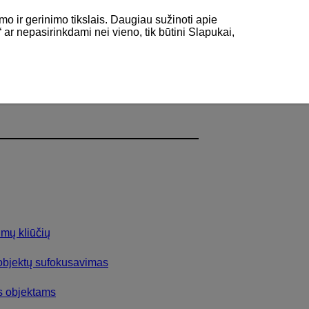
mo ir gerinimo tikslais. Daugiau sužinoti apie
“ ar nepasirinkdami nei vieno, tik būtini Slapukai,
imų kliūčių
 objektų sufokusavimas
ms objektams