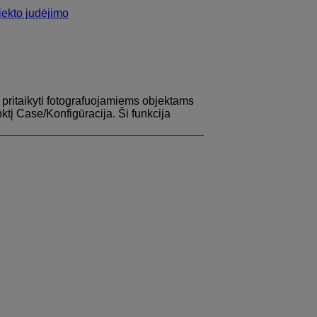
jekto judėjimo
pritaikyti fotografuojamiems objektams
nktį
Case
/
Konfigūracija
. Ši funkcija