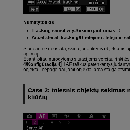
Numatytosios
Tracking sensitivity/Sekimo jautrumas
: 0
Accel./decel. tracking/Greitėjimo / lėtėjimo s
Standartinė nuostata, skirta judantiems objektams ap
aplinkų.
Esant toliau nurodytoms situacijoms verčiau rinkitės 
4/Konfigūracija 4
]: į AF taškus patenkantys judanty
objektai, nepageidaujami objektai arba staiga atsira
Case 2: tolesnis objektų sekimas 
kliūčių