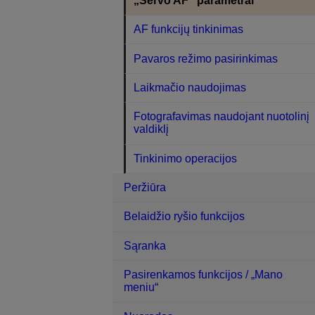
„Servo AF“ parametrai
AF funkcijų tinkinimas
Pavaros režimo pasirinkimas
Laikmačio naudojimas
Fotografavimas naudojant nuotolinį
valdiklį
Tinkinimo operacijos
Peržiūra
Belaidžio ryšio funkcijos
Sąranka
Pasirenkamos funkcijos / „Mano
meniu“