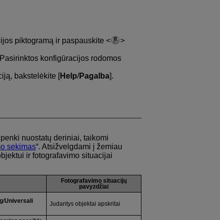
acijos piktogramą ir paspauskite
. Pasirinktos konfigūracijos rodomos
ją, bakstelėkite [
Help
/
Pagalba
].
penki nuostatų deriniai, taikomi
imo sekimas
“. Atsižvelgdami į žemiau
bjektui ir fotografavimo situacijai
Fotografavimo situacijų
pavyzdžiai
ng
/
Universali
Judantys objektai apskritai