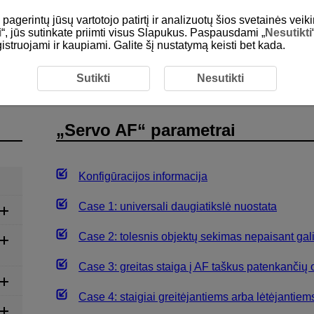
gerintų jūsų vartotojo patirtį ir analizuotų šios svetainės veiki
i
“, jūs sutinkate priimti visus Slapukus. Paspausdami „
Nesutikti
egistruojami ir kaupiami. Galite šį nustatymą keisti bet kada.
 parametrai
Sutikti
Nesutikti
„Servo AF“ parametrai
Konfigūracijos informacija
Case 1: universali daugiatikslė nuostata
Case 2: tolesnis objektų sekimas nepaisant gal
Case 3: greitas staiga į AF taškus patenkančių
Case 4: staigiai greitėjantiems arba lėtėjantie