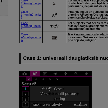
Case
Continue to track subjects, i
2
/
Konfigūracija
obstacles
/
Judantys objektai
2
pertraukos, nepaisant kliūčių
Case
Instantly focus on subjects 
3
/
Konfigūracija
entering AF points
/
Greitas st
3
patenkančių objektų sufoku
Case
For subjects that accelerate 
4
/
Konfigūracija
quickly
/
Staigiai greitėjantiem
/
4
lėtėjantiems objektams
Case
Tracking automatically adapts
A
/
Konfigūracija
movement
/
Sekimas automatiš
A
prie objekto judėjimo
Case 1: universali daugiatikslė nu