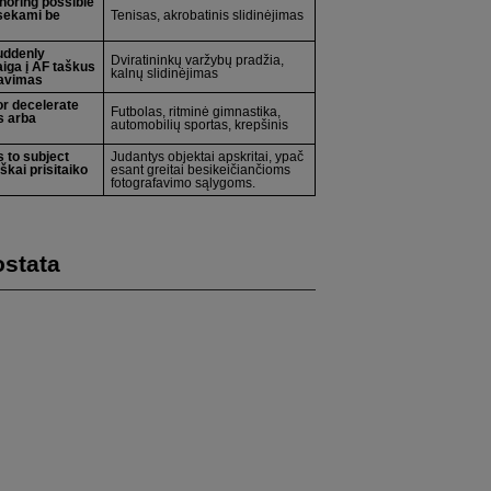
gnoring possible
 sekami be
Tenisas, akrobatinis slidinėjimas
suddenly
Dviratininkų varžybų pradžia,
aiga į AF taškus
kalnų slidinėjimas
savimas
or decelerate
Futbolas, ritminė gimnastika,
s arba
automobilių sportas, krepšinis
 to subject
Judantys objektai apskritai, ypač
kai prisitaiko
esant greitai besikeičiančioms
fotografavimo sąlygoms.
ostata