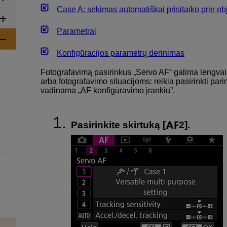
Case A: sekimas automatiškai prisitaiko prie ob
Parametrai
Konfigūracijos parametrų derinimas
Fotografavimą pasirinkus „Servo AF“ galima lengvai 
arba fotografavimo situacijoms: reikia pasirinkti pari
vadinama „AF konfigūravimo įrankiu”.
Pasirinkite skirtuką [
2].