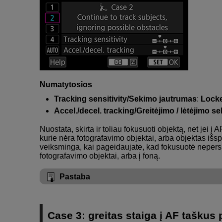
Numatytosios
Tracking sensitivity/Sekimo jautrumas
:
Locke
Accel./decel. tracking/Greitėjimo / lėtėjimo s
Nuostata, skirta ir toliau fokusuoti objektą, net jei į
kurie nėra fotografavimo objektai, arba objektas išs
veiksminga, kai pageidaujate, kad fokusuotė nepersij
fotografavimo objektai, arba į foną.
Pastaba
Case 3: greitas staiga į AF taškus