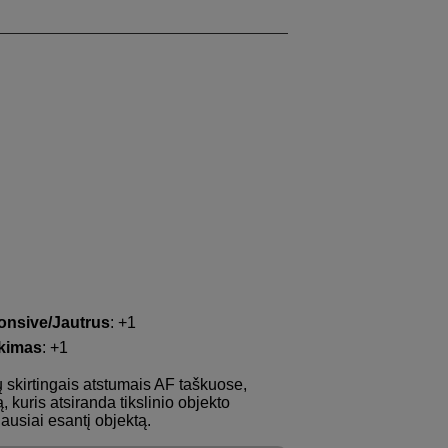
nsive/Jautrus
: +1
ekimas
: +1
ų skirtingais atstumais AF taškuose,
 kuris atsiranda tikslinio objekto
iausiai esantį objektą.