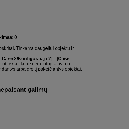
ekimas
: 0
skritai. Tinkama daugeliui objektų ir
[
Case 2/Konfigūracija 2
] – [
Case
s objektai, kurie nėra fotografavimo
ndantys arba greitį pakeičiantys objektai.
nepaisant galimų