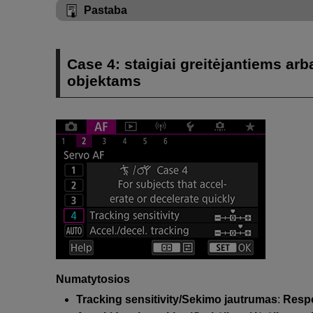
Pastaba
Case 4: staigiai greitėjantiems arb
objektams
Numatytosios
Tracking sensitivity/Sekimo jautrumas
:
Respo