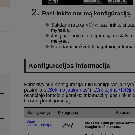
Pasirinkite norimą konfigūraciją.
Sukdami ratuką
, pasirinkite situ
mygtuką.
Jūsų pasirinkta konfigūracija nustatyta
mėlynai.
Norėdami peržvelgti pagalbinę informaci
Konfigūracijos informacija
Parinktys nuo
Konfigūracija 1
iki
Konfigūracija A
yra 
pasirinkus „
Sekimo jautrumas
“ ir „
Greitėjimo / lėtėj
esančioje lentelėje pateiktą informaciją, pasirinkite o
tinkamą konfigūraciją.
Konfigūracija
Piktograma
Aprašas
Case
Versatile multi purpose setti
1
/
Konfigūracija
/
daugiatikslė nuostata
1