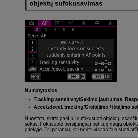
objektų sufokusavimas
Numatytosios
Tracking sensitivity/Sekimo jautrumas
:
Respo
Accel./decel. tracking/Greitėjimo / lėtėjimo s
Nuostata, skirta paeiliui sufokusuoti objektų, esanči
sekas. Fokusuotė persijungia į bet kurį naują objektą,
priekyje. Tai paranku, kai norite visada fokusuoti arč