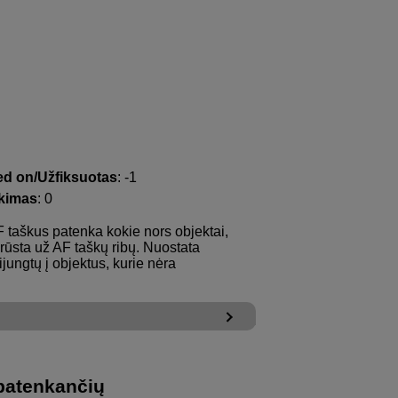
d on/Užfiksuotas
: -1
ekimas
: 0
 AF taškus patenka kokie nors objektai,
prūsta už AF taškų ribų. Nuostata
ungtų į objektus, kurie nėra
 patenkančių