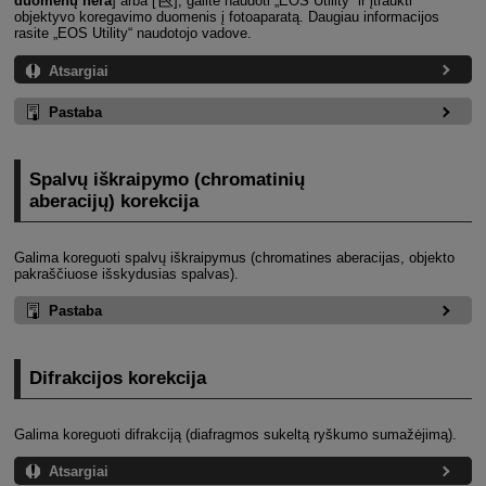
duomenų nėra
] arba [
], galite naudoti „EOS Utility“ ir įtraukti
objektyvo koregavimo duomenis į fotoaparatą. Daugiau informacijos
rasite „EOS Utility“ naudotojo vadove.
Atsargiai
Pastaba
Spalvų iškraipymo (chromatinių
aberacijų) korekcija
Galima koreguoti spalvų iškraipymus (chromatines aberacijas, objekto
pakraščiuose išskydusias spalvas).
Pastaba
Difrakcijos korekcija
Galima koreguoti difrakciją (diafragmos sukeltą ryškumo sumažėjimą).
Atsargiai