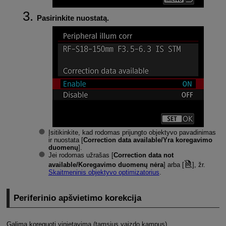
Pasirinkite nuostatą.
Įsitikinkite, kad rodomas prijungto objektyvo pavadinimas
ir nuostata [
Correction data available/Yra koregavimo
duomenų
].
Jei rodomas užrašas [
Correction data not
available/Koregavimo duomenų nėra
] arba [
], žr.
Skaitmeninis objektyvo optimizatorius
.
Periferinio apšvietimo korekcija
Galima koreguoti vinjetavimą (tamsius vaizdo kampus).