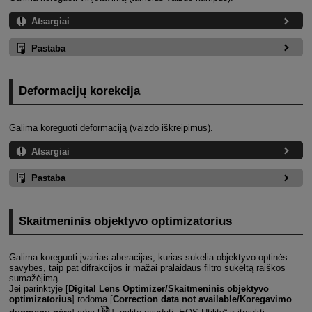
Atsargiai
Pastaba
Deformacijų korekcija
Galima koreguoti deformaciją (vaizdo iškreipimus).
Atsargiai
Pastaba
Skaitmeninis objektyvo optimizatorius
Galima koreguoti įvairias aberacijas, kurias sukelia objektyvo optinės
savybės, taip pat difrakcijos ir mažai pralaidaus filtro sukeltą raiškos
sumažėjimą.
Jei parinktyje [
Digital Lens Optimizer/Skaitmeninis objektyvo
optimizatorius
] rodoma [
Correction data not available/Koregavimo