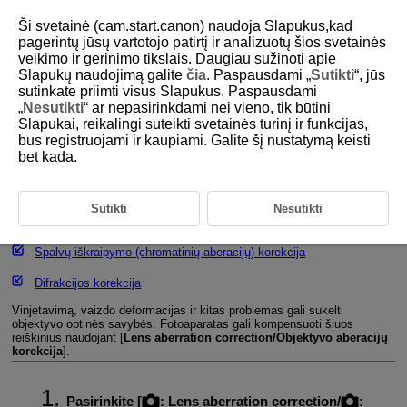
Ši svetainė (cam.start.canon) naudoja Slapukus,kad
pagerintų jūsų vartotojo patirtį ir analizuotų šios svetainės
veikimo ir gerinimo tikslais. Daugiau sužinoti apie
Slapukų naudojimą galite
čia
. Paspausdami „
Sutikti
“, jūs
D180-077
sutinkate priimti visus Slapukus. Paspausdami
„
Nesutikti
“ ar nepasirinkdami nei vieno, tik būtini
Objektyvo aberacijų koregavimas
Slapukai, reikalingi suteikti svetainės turinį ir funkcijas,
bus registruojami ir kaupiami. Galite šį nustatymą keisti
bet kada.
Periferinio apšvietimo korekcija
Deformacijų korekcija
Sutikti
Nesutikti
Skaitmeninis objektyvo optimizatorius
Spalvų iškraipymo (chromatinių aberacijų) korekcija
Difrakcijos korekcija
Vinjetavimą, vaizdo deformacijas ir kitas problemas gali sukelti
objektyvo optinės savybės. Fotoaparatas gali kompensuoti šiuos
reiškinius naudojant [
Lens aberration correction/Objektyvo aberacijų
korekcija
].
Pasirinkite [
:
Lens aberration correction
/
: