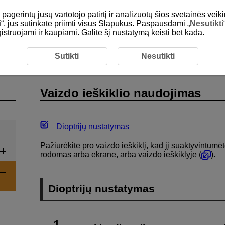
gerintų jūsų vartotojo patirtį ir analizuotų šios svetainės veiki
i
“, jūs sutinkate priimti visus Slapukus. Paspausdami „
Nesutikti
egistruojami ir kaupiami. Galite šį nustatymą keisti bet kada.
s operacijos
Vaizdo ieškiklio naudojimas
Sutikti
Nesutikti
Vaizdo ieškiklio naudojimas
Dioptrijų nustatymas
Pažiūrėkite pro vaizdo ieškiklį, kad jį suaktyvintumėt
rodomas arba ekrane, arba vaizdo ieškiklyje (
).
Dioptrijų nustatymas