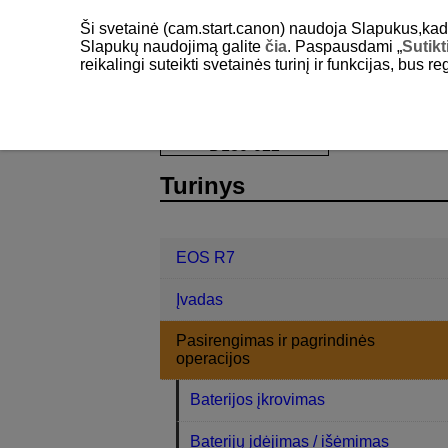
Ši svetainė (cam.start.canon) naudoja Slapukus,kad pa
Slapukų naudojimą galite
čia
. Paspausdami „
Sutikt
reikalingi suteikti svetainės turinį ir funkcijas, bus r
EOS R7
Pasirengimas ir pagrindinė
D180-022
Turinys
EOS R7
Įvadas
Pasirengimas ir pagrindinės
operacijos
Baterijos įkrovimas
Baterijų įdėjimas / išėmimas