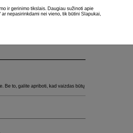
mo ir gerinimo tikslais. Daugiau sužinoti apie
“ ar nepasirinkdami nei vieno, tik būtini Slapukai,
e. Be to, galite apriboti, kad vaizdas būtų