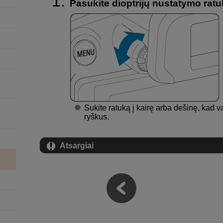
Pasukite dioptrijų nustatymo ratu
Sukite ratuką į kairę arba dešinę, kad v
ryškus.
Atsargiai