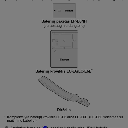
Baterijų paketas
LP-E6NH
(su apsauginiu dangteliu)
*
Baterijų kroviklis
LC-E6
/
LC-E6E
Dirželis
Komplekte yra baterijų kroviklis LC-E6 arba LC-E6E. (LC-E6E tiekiamas su
maitinimo kabeliu.)