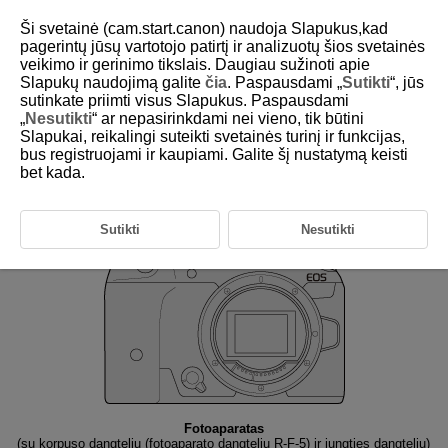
Ši svetainė (cam.start.canon) naudoja Slapukus,kad
pagerintų jūsų vartotojo patirtį ir analizuotų šios svetainės
veikimo ir gerinimo tikslais. Daugiau sužinoti apie
Slapukų naudojimą galite
čia
. Paspausdami „
Sutikti
“, jūs
D180-003
sutinkate priimti visus Slapukus. Paspausdami
„
Nesutikti
“ ar nepasirinkdami nei vieno, tik būtini
Pakuotės turinys
Slapukai, reikalingi suteikti svetainės turinį ir funkcijas,
bus registruojami ir kaupiami. Galite šį nustatymą keisti
bet kada.
Prieš naudodami patikrinkite, ar pakuotėje yra toliau nurodyti
komponentai. Jei ko nors trūksta, susisiekite su atstovu.
Sutikti
Nesutikti
Fotoaparatas
(su korpuso dangteliu (fotoaparato dangteliu R-F-5) ir jungties dangteliu)