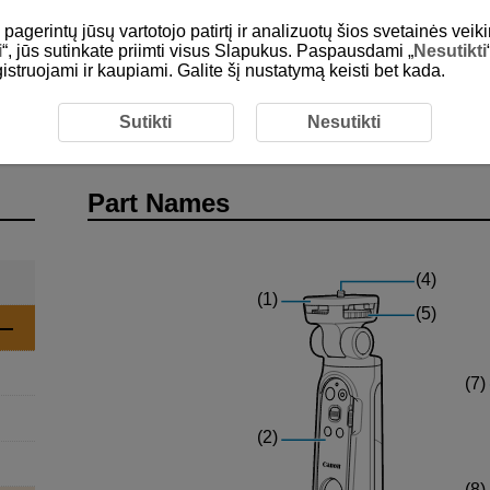
gerintų jūsų vartotojo patirtį ir analizuotų šios svetainės veiki
i
“, jūs sutinkate priimti visus Slapukus. Paspausdami „
Nesutikti
egistruojami ir kaupiami. Galite šį nustatymą keisti bet kada.
ction
Part Names
Sutikti
Nesutikti
Part Names