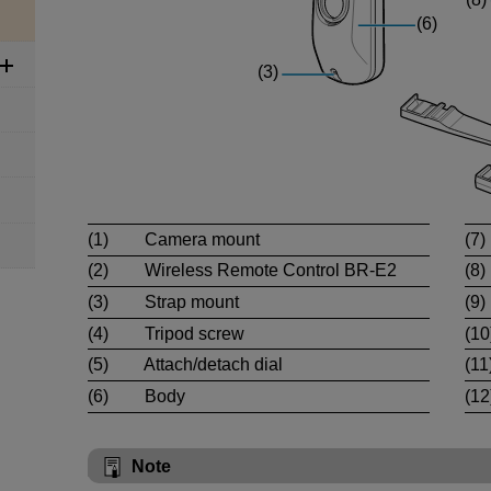
(1)
Camera mount
(7)
(2)
Wireless Remote Control
BR-E2
(8)
(3)
Strap mount
(9)
(4)
Tripod screw
(10
(5)
Attach/detach dial
(11
(6)
Body
(12
Note