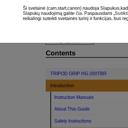
Ši svetainė (cam.start.canon) naudoja Slapukus,kad pa
Slapukų naudojimą galite
čia
. Paspausdami „
Sutikt
reikalingi suteikti svetainės turinį ir funkcijas, bus r
TRIPOD GRIP HG-200TBR
Introdu
D412-006
Contents
TRIPOD GRIP HG-200TBR
Introduction
Instruction Manuals
About This Guide
Safety Instructions