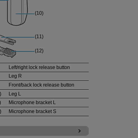
Left/right lock release button
Leg R
Front/back lock release button
)
Leg L
)
Microphone bracket L
)
Microphone bracket S