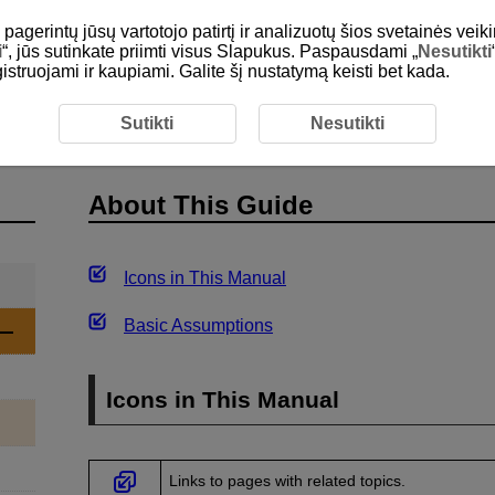
gerintų jūsų vartotojo patirtį ir analizuotų šios svetainės veiki
i
“, jūs sutinkate priimti visus Slapukus. Paspausdami „
Nesutikti
egistruojami ir kaupiami. Galite šį nustatymą keisti bet kada.
ction
About This Guide
Sutikti
Nesutikti
About This Guide
Icons in This Manual
Basic Assumptions
Icons in This Manual
Links to pages with related topics.