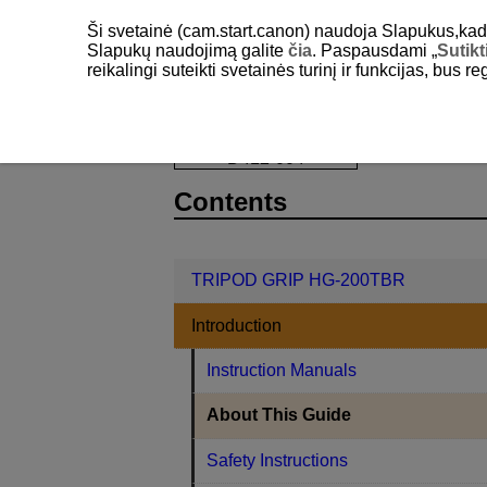
Ši svetainė (cam.start.canon) naudoja Slapukus,kad pa
Slapukų naudojimą galite
čia
. Paspausdami „
Sutikt
reikalingi suteikti svetainės turinį ir funkcijas, bus r
TRIPOD GRIP HG-200TBR
Introdu
D412-004
Contents
TRIPOD GRIP HG-200TBR
Introduction
Instruction Manuals
About This Guide
Safety Instructions