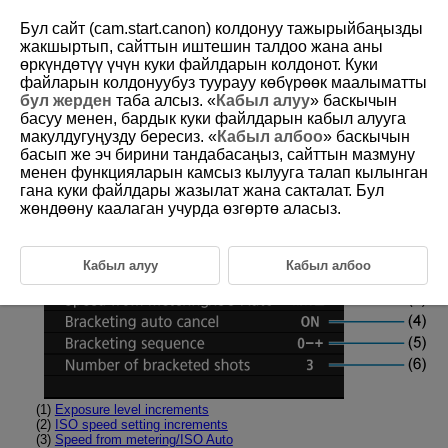
Бул сайт (cam.start.canon) колдонуу тажырыйбаңызды
жакшыртып, сайттын иштешин талдоо жана аны
өркүндөтүү үчүн куки файлдарын колдонот. Куки
файларын колдонуубуз туурауу көбүрөөк маалыматты
D388-235
бул жерден
таба алсыз. «
Кабыл алуу
» баскычын
басуу менен, бардык куки файлдарын кабыл алууга
Tab Menus: Custom Functions
макулдугуңузду бересиз. «
Кабыл албоо
» баскычын
басып же эч бирини тандабасаңыз, сайттын мазмуну
менен функцияларын камсыз кылууга талап кылынган
Exposure C.Fn
гана куки файлдары жазылат жана сакталат. Бул
жөндөөну каалаган учурда өзгөртө аласыз.
Кабыл алуу
Кабыл албоо
(1)
Exposure level increments
(2)
ISO speed setting increments
(3)
Speed from metering/ISO Auto