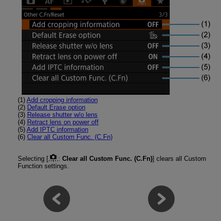
(1)
Add cropping information
(2)
Default Erase option
(3)
Release shutter w/o lens
(4)
Retract lens on power off
(5)
Add IPTC information
(6)
Clear all Custom Func. (C.Fn)
Selecting [
:
Clear all Custom Func. (C.Fn)
] clears all Custom
Function settings.