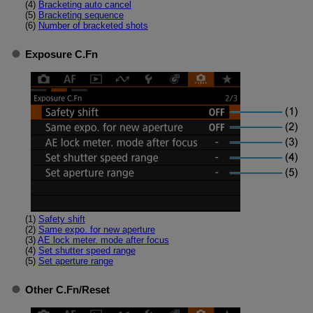
(4)
Bracketing auto cancel
(5)
Bracketing sequence
(6)
Number of bracketed shots
Exposure C.Fn
(1)
Safety shift
(2)
Same expo. for new aperture
(3)
AE lock meter. mode after focus
(4)
Set shutter speed range
(5)
Set aperture range
Other C.Fn
/
Reset