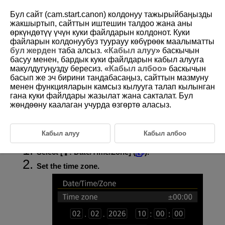
Бул сайт (cam.start.canon) колдонуу тажырыйбаңызды
жакшыртып, сайттын иштешин талдоо жана аны
өркүндөтүү үчүн куки файлдарын колдонот. Куки
файларын колдонуубуз туурауу көбүрөөк маалыматты
D388-209
бул жерден
таба алсыз. «
Кабыл алуу
» баскычын
басуу менен, бардык куки файлдарын кабыл алууга
Date/Time/Zone
макулдугуңузду бересиз. «
Кабыл албоо
» баскычын
басып же эч бирини тандабасаңыз, сайттын мазмуну
менен функцияларын камсыз кылууга талап кылынган
When you turn on the power for the first time or if the date/time/zone
have been reset, follow these steps to set the time zone first.
гана куки файлдары жазылат жана сакталат. Бул
By setting the time zone first, you can simply adjust this setting as
жөндөөну каалаган учурда өзгөртө аласыз.
needed in the future and the date/time will be updated to match it.
Since the captured images will be appended with the shooting date and
time information, be sure to set your date/time.
Кабыл алуу
Кабыл албоо
Select [
:
Date/Time/Zone
] (
).
Set the time zone.