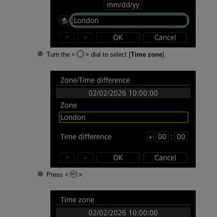
Turn the
dial to select [
Time zone
].
Press
.