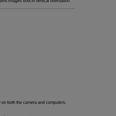
tens images shot in vertical orientation
ay on both the camera and computers.