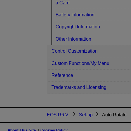
a Card
Battery Information
Copyright Information
Other Information
Control Customization
Custom Functions/My Menu
Reference
Trademarks and Licensing
EOS R6 V
Set-up
Auto Rotate
About This Site
Cookies Policy