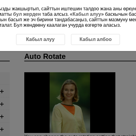
ңызды жакшыртып, сайттын иштешин талдоо жана аны өркүнд
ыматты
бул жерден
таба алсыз. «
Кабыл алуу
» баскычын ба
чын басып же эч бирини тандабасаңыз, сайттын мазмуну м
алат. Бул жөндөөну каалаган учурда өзгөртө аласыз.
Кабыл алуу
Кабыл албоо
Auto Rotate