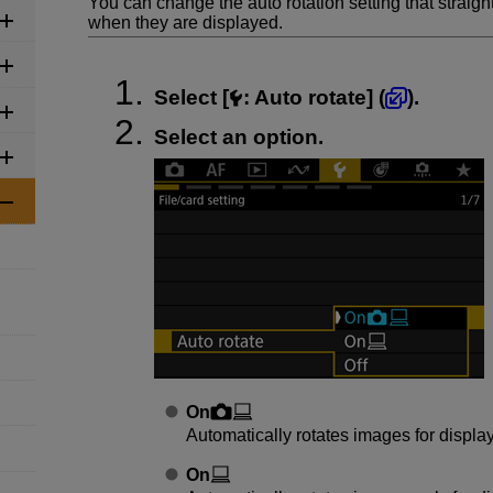
You can change the auto rotation setting that straigh
when they are displayed.
Select [
:
Auto rotate
] (
).
Select an option.
On
Automatically rotates images for displ
On