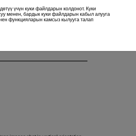
өтүү үчүн куки файлдарын колдонот. Куки
суу менен, бардык куки файлдарын кабыл алууга
енен функцияларын камсыз кылууга талап