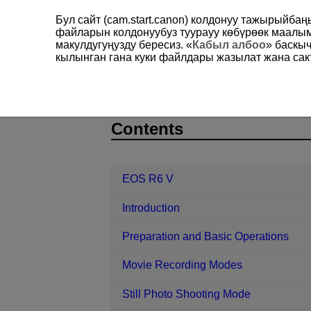
Бул сайт (cam.start.canon) колдонуу тажырыйба
файларын колдонуубуз туурауу көбүрөөк маал
макулдугуңузду бересиз. «
Кабыл албоо
» баскы
кылынган гана куки файлдары жазылат жана сакт
EOS R6 V
Set-up
Auto Rotate
D388-207
Contents
EOS R6 V
Introduction
Preparation and Basic Operations
Movie Recording Modes
Still Photo Shooting Mode