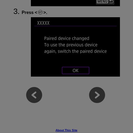
Press
.
About This Site