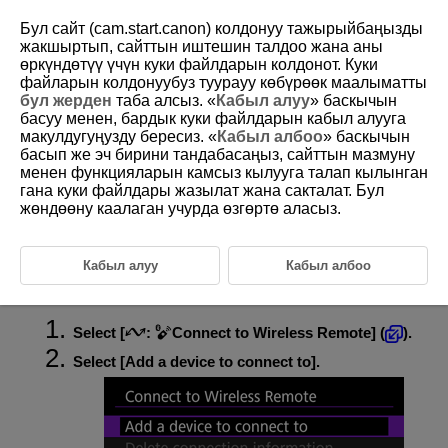
Бул сайт (cam.start.canon) колдонуу тажырыйбаңызды
жакшыртып, сайттын иштешин талдоо жана аны
өркүндөтүү үчүн куки файлдарын колдонот. Куки
файларын колдонуубуз туурауу көбүрөөк маалыматты
D388-176
бул жерден
таба алсыз. «
Кабыл алуу
» баскычын
басуу менен, бардык куки файлдарын кабыл алууга
Connecting to a Wireless Remote
макулдугуңузду бересиз. «
Кабыл албоо
» баскычын
Control
басып же эч бирини тандабасаңыз, сайттын мазмуну
менен функцияларын камсыз кылууга талап кылынган
гана куки файлдары жазылат жана сакталат. Бул
Deleting Connection Information
жөндөөну каалаган учурда өзгөртө аласыз.
Reconnecting Using Connection Information
The camera can also be connected to a wireless remote control (sold
Кабыл алуу
Кабыл албоо
separately,
) via Bluetooth for remote control shooting.
Select [
:
Connect to Wireless Remote
] (
).
Select [
Add a device to connect to
].