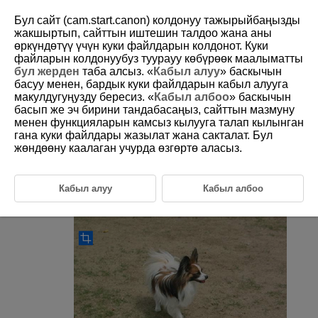
Бул сайт (cam.start.canon) колдонуу тажырыйбаңызды
жакшыртып, сайттын иштешин талдоо жана аны
өркүндөтүү үчүн куки файлдарын колдонот. Куки
файларын колдонуубуз туурауу көбүрөөк маалыматты
D388-163
бул жерден
таба алсыз. «
Кабыл алуу
» баскычын
басуу менен, бардык куки файлдарын кабыл алууга
Cropping JPEG/HEIF Images
макулдугуңузду бересиз. «
Кабыл албоо
» баскычын
басып же эч бирини тандабасаңыз, сайттын мазмуну
менен функцияларын камсыз кылууга талап кылынган
You can crop a captured JPEG or HEIF image and save it separately.
RAW images and frame-grab images from 4K movies cannot be
гана куки файлдары жазылат жана сакталат. Бул
cropped.
жөндөөну каалаган учурда өзгөртө аласыз.
Select [
:
Cropping
] (
).
Кабыл алуу
Кабыл албоо
Select an image.