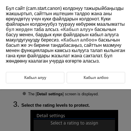
Бул сайт (cam.start.canon) колдонуу тажырыйбаңызды
жакшыртып, сайттын иштешин талдоо жана аны
өркүндөтүү үчүн куки файлдарын колдонот. Куки
файларын колдонуубуз туурауу көбүрөөк маалыматты
D388-156
бул жерден
таба алсыз. «
Кабыл алуу
» баскычын
басуу менен, бардык куки файлдарын кабыл алууга
Protecting Images When Setting a
макулдугуңузду бересиз. «
Кабыл албоо
» баскычын
Rating
басып же эч бирини тандабасаңыз, сайттын мазмуну
менен функцияларын камсыз кылууга талап кылынган
гана куки файлдары жазылат жана сакталат. Бул
Images you rate at certain levels can be automatically protected after
жөндөөну каалаган учурда өзгөртө аласыз.
you rate them.
Select [
:
Protect when setting the rating
] (
).
Кабыл алуу
Кабыл албоо
Press the
button.
The [
Detail settings
] screen is displayed.
Select the rating levels to protect.