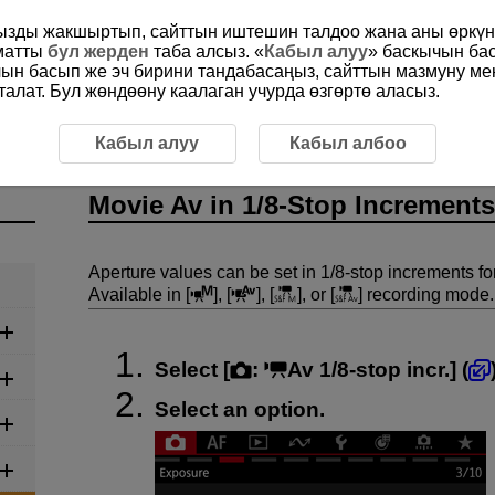
ңызды жакшыртып, сайттын иштешин талдоо жана аны өркүнд
ыматты
бул жерден
таба алсыз. «
Кабыл алуу
» баскычын ба
чын басып же эч бирини тандабасаңыз, сайттын мазмуну м
алат. Бул жөндөөну каалаган учурда өзгөртө аласыз.
Movie Av in 1/8-Stop Increments
Кабыл алуу
Кабыл албоо
Movie Av in 1/8-Stop Increments
Aperture values can be set in 1/8-stop increments f
Available in [
], [
], [
], or [
] recording mode.
Select [
:
Av 1/8-stop incr.
] (
Select an option.