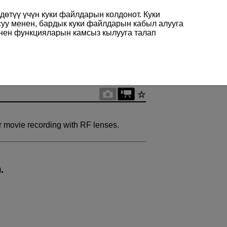
өтүү үчүн куки файлдарын колдонот. Куки
суу менен, бардык куки файлдарын кабыл алууга
енен функцияларын камсыз кылууга талап
or movie recording with RF lenses.
).