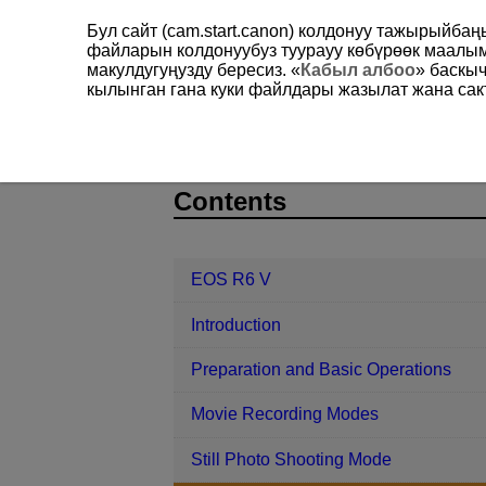
Бул сайт (cam.start.canon) колдонуу тажырыйба
файларын колдонуубуз туурауу көбүрөөк маал
макулдугуңузду бересиз. «
Кабыл албоо
» баскы
кылынган гана куки файлдары жазылат жана сакт
EOS R6 V
Shooting and Recording
D388-073
Contents
EOS R6 V
Introduction
Preparation and Basic Operations
Movie Recording Modes
Still Photo Shooting Mode