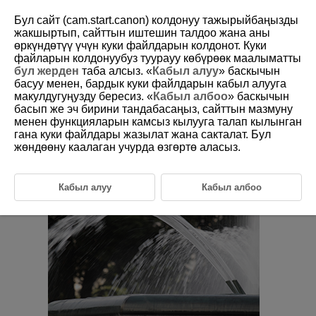
Бул сайт (cam.start.canon) колдонуу тажырыйбаңызды
жакшыртып, сайттын иштешин талдоо жана аны
өркүндөтүү үчүн куки файлдарын колдонот. Куки
файларын колдонуубуз туурауу көбүрөөк маалыматты
D388-052
бул жерден
таба алсыз. «
Кабыл алуу
» баскычын
басуу менен, бардык куки файлдарын кабыл алууга
Tv: Shutter-Priority AE
макулдугуңузду бересиз. «
Кабыл албоо
» баскычын
басып же эч бирини тандабасаңыз, сайттын мазмуну
менен функцияларын камсыз кылууга талап кылынган
In this mode, you set the shutter speed and the camera automatically
sets the aperture value to obtain the standard exposure matching the
гана куки файлдары жазылат жана сакталат. Бул
brightness of the subject. A faster shutter speed can freeze the action of
жөндөөну каалаган учурда өзгөртө аласыз.
a moving subject. A slower shutter speed can create a blurred effect,
giving the impression of motion.
Tv
stands for Time value.
Кабыл алуу
Кабыл албоо