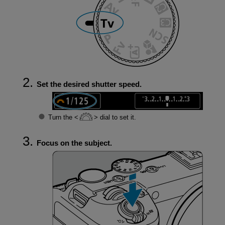
Set the desired shutter speed.
Turn the
dial to set it.
Focus on the subject.