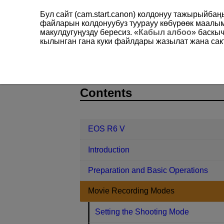
Бул сайт (cam.start.canon) колдонуу тажырыйба
файларын колдонуубуз туурауу көбүрөөк маал
макулдугуңузду бересиз. «
Кабыл албоо
» баскы
кылынган гана куки файлдары жазылат жана сакт
EOS R6 V
Movie Recording Modes
D388-035
Contents
EOS R6 V
Introduction
Preparation and Basic Operations
Movie Recording Modes
Setting the Shooting Mode