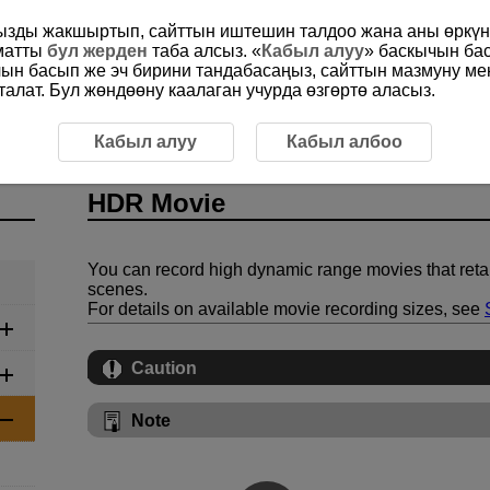
ңызды жакшыртып, сайттын иштешин талдоо жана аны өркүнд
ыматты
бул жерден
таба алсыз. «
Кабыл алуу
» баскычын ба
чын басып же эч бирини тандабасаңыз, сайттын мазмуну м
алат. Бул жөндөөну каалаган учурда өзгөртө аласыз.
SCN: Special Scene Movie
HDR Movie
Кабыл алуу
Кабыл албоо
HDR Movie
You can record high dynamic range movies that retain
scenes.
For details on available movie recording sizes, see
Caution
Note