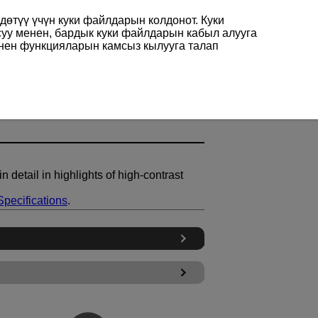
өтүү үчүн куки файлдарын колдонот. Куки
суу менен, бардык куки файлдарын кабыл алууга
енен функцияларын камсыз кылууга талап
 detail in highlights of high-contrast
Specifications
.