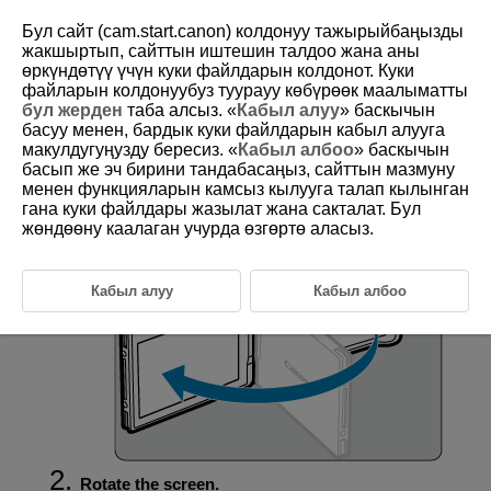
Бул сайт (cam.start.canon) колдонуу тажырыйбаңызды
жакшыртып, сайттын иштешин талдоо жана аны
өркүндөтүү үчүн куки файлдарын колдонот. Куки
файларын колдонуубуз туурауу көбүрөөк маалыматты
D388-019
бул жерден
таба алсыз. «
Кабыл алуу
» баскычын
басуу менен, бардык куки файлдарын кабыл алууга
Using the Screen
макулдугуңузду бересиз. «
Кабыл албоо
» баскычын
басып же эч бирини тандабасаңыз, сайттын мазмуну
менен функцияларын камсыз кылууга талап кылынган
You can change the direction and angle of the screen.
гана куки файлдары жазылат жана сакталат. Бул
жөндөөну каалаган учурда өзгөртө аласыз.
Flip out the screen.
Кабыл алуу
Кабыл албоо
Rotate the screen.