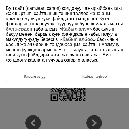
Бул сайт (cam.start.canon) колдонуу тажырыйбаңызды
жакшыртып, сайттын иштешин талдоо жана аны
өркүндөтүү үчүн куки файлдарын колдонот. Куки
файларын колдонуубуз туурауу көбүрөөк маалыматты
D388-005
бул жерден
таба алсыз. «
Кабыл алуу
» баскычын
басуу менен, бардык куки файлдарын кабыл алууга
Compatible Accessories
макулдугуңузду бересиз. «
Кабыл албоо
» баскычын
басып же эч бирини тандабасаңыз, сайттын мазмуну
менен функцияларын камсыз кылууга талап кылынган
Check the following website for details on compatible accessories.
гана куки файлдары жазылат жана сакталат. Бул
https://cam.start.canon/H002/
жөндөөну каалаган учурда өзгөртө аласыз.
Кабыл алуу
Кабыл албоо