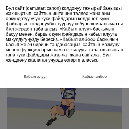
Бул сайт (cam.start.canon) колдонуу тажырыйбаңызды
жакшыртып, сайттын иштешин талдоо жана аны
өркүндөтүү үчүн куки файлдарын колдонот. Куки
6-9 Track and Field: Long Jump and Triple
файларын колдонуубуз туурауу көбүрөөк маалыматты
Jump
бул жерден
таба алсыз. «
Кабыл алуу
» баскычын
басуу менен, бардык куки файлдарын кабыл алууга
макулдугуңузду бересиз. «
Кабыл албоо
» баскычын
This setting is perfect for photographing long jumpers and triple
басып же эч бирини тандабасаңыз, сайттын мазмуну
jumpers.
менен функцияларын камсыз кылууга талап кылынган
гана куки файлдары жазылат жана сакталат. Бул
жөндөөну каалаган учурда өзгөртө аласыз.
Кабыл алуу
Кабыл албоо