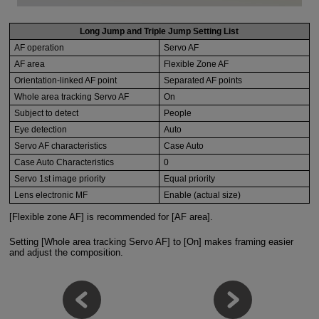
Long Jump and Triple Jump Setting List
AF operation
Servo AF
AF area
Flexible Zone AF
Orientation-linked AF point
Separated AF points
Whole area tracking Servo AF
On
Subject to detect
People
Eye detection
Auto
Servo AF characteristics
Case Auto
Case Auto Characteristics
0
Servo 1st image priority
Equal priority
Lens electronic MF
Enable (actual size)
[Flexible zone AF] is recommended for [AF area].
Setting [Whole area tracking Servo AF] to [On] makes framing easier
and adjust the composition.