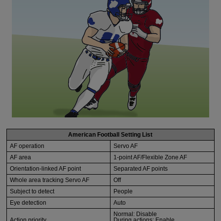
American Football Setting List
AF operation
Servo AF
AF area
1-point AF/Flexible Zone AF
Orientation-linked AF point
Separated AF points
Whole area tracking Servo AF
Off
Subject to detect
People
Eye detection
Auto
Normal: Disable
Action priority
During actions: Enable