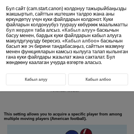
Бул сайт (cam.start.canon) колдонуу тажырыйбаңызды
жакшыртып, сайттын иштешин талдоо жана аны
өркүндөтүү үчүн куки файлдарын колдонот. Куки
6-5 Ball Sports: American Football
файларын колдонуубуз туурауу көбүрөөк маалыматты
бул жерден
таба алсыз. «
Кабыл алуу
» баскычын
басуу менен, бардык куки файлдарын кабыл алууга
макулдугуңузду бересиз. «
Кабыл албоо
» баскычын
басып же эч бирини тандабасаңыз, сайттын мазмуну
менен функцияларын камсыз кылууга талап кылынган
гана куки файлдары жазылат жана сакталат. Бул
Action priority
жөндөөну каалаган учурда өзгөртө аласыз.
Кабыл алуу
Кабыл албоо
American football
This setting allows you to acquire a specific player from among
multiple moving players (American football).