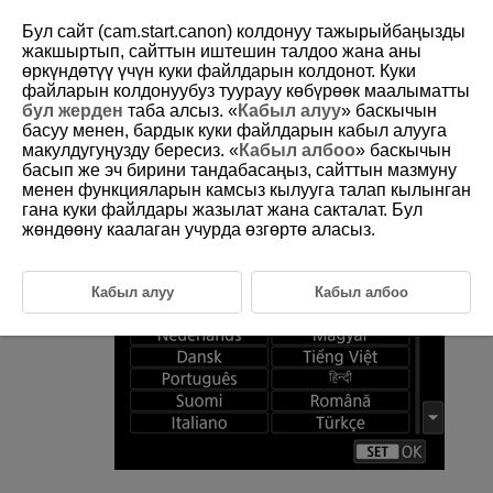
Бул сайт (cam.start.canon) колдонуу тажырыйбаңызды
жакшыртып, сайттын иштешин талдоо жана аны
өркүндөтүү үчүн куки файлдарын колдонот. Куки
файларын колдонуубуз туурауу көбүрөөк маалыматты
D292-171
бул жерден
таба алсыз. «
Кабыл алуу
» баскычын
басуу менен, бардык куки файлдарын кабыл алууга
Language
макулдугуңузду бересиз. «
Кабыл албоо
» баскычын
басып же эч бирини тандабасаңыз, сайттын мазмуну
менен функцияларын камсыз кылууга талап кылынган
Select [
:
Language
] (
).
гана куки файлдары жазылат жана сакталат. Бул
жөндөөну каалаган учурда өзгөртө аласыз.
Set the desired language.
Кабыл алуу
Кабыл албоо