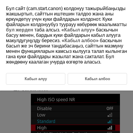
Бул сайт (cam.start.canon) колдонуу тажырыйбаңызды
жакшыртып, сайттын иштешин талдоо жана аны
өркүндөтүү үчүн куки файлдарын колдонот. Куки
файларын колдонуубуз туурауу көбүрөөк маалыматты
D292-072
бул жерден
таба алсыз. «
Кабыл алуу
» баскычын
басуу менен, бардык куки файлдарын кабыл алууга
High ISO Speed Noise Reduction
макулдугуңузду бересиз. «
Кабыл албоо
» баскычын
басып же эч бирини тандабасаңыз, сайттын мазмуну
менен функцияларын камсыз кылууга талап кылынган
You can reduce the image noise generated. This function is especially
effective when shooting at high ISO speeds. When shooting at low ISO
гана куки файлдары жазылат жана сакталат. Бул
speeds, the noise in the darker parts of the image (shadow areas) can
жөндөөну каалаган учурда өзгөртө аласыз.
further be reduced.
Кабыл алуу
Кабыл албоо
Select [
:
High ISO speed NR
] (
,
).
Set the level.