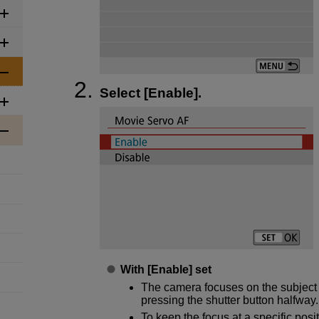
Select [
Enable
].
With [
Enable
] set
The camera focuses on the subject
pressing the shutter button halfway.
To keep the focus at a specific positi