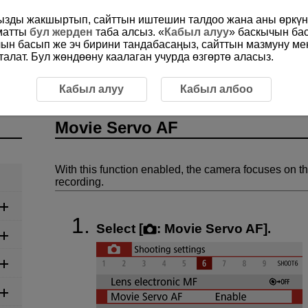
ңызды жакшыртып, сайттын иштешин талдоо жана аны өркүнд
ыматты
бул жерден
таба алсыз. «
Кабыл алуу
» баскычын ба
чын басып же эч бирини тандабасаңыз, сайттын мазмуну м
алат. Бул жөндөөну каалаган учурда өзгөртө аласыз.
ording
Movie Recording
Movie Servo AF
Кабыл алуу
Кабыл албоо
Movie Servo AF
With this function enabled, the camera focuses on t
recording.
Select [
:
Movie Servo AF
].