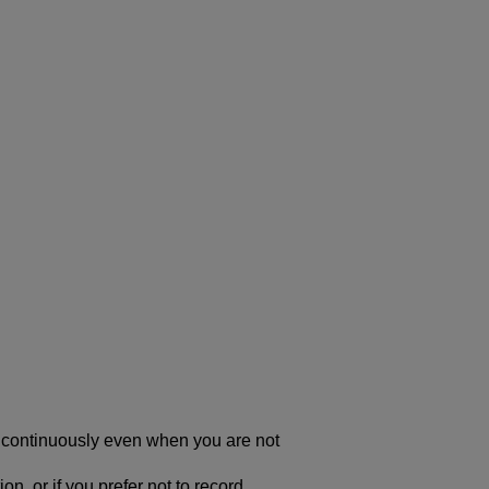
 continuously even when you are not
on, or if you prefer not to record