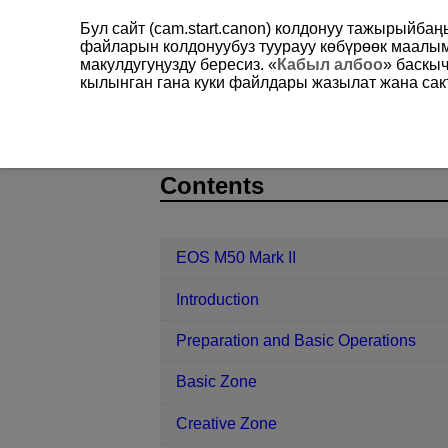
Бул сайт (cam.start.canon) колдонуу тажырыйба
файларын колдонуубуз туурауу көбүрөөк маал
макулдугуңузду бересиз. «
Кабыл албоо
» баскы
кылынган гана куки файлдары жазылат жана сакт
EOS M50 Mark II
Shooting and Rec
D101-102
Contents
EOS M50 Mark II
Introduction
Preparation and Basic Operations
Basic Zone
Creative Zone