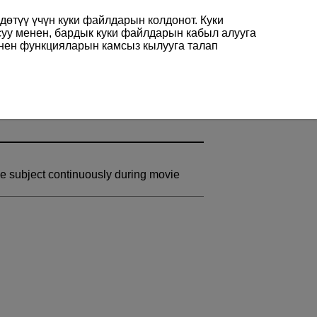
өтүү үчүн куки файлдарын колдонот. Куки
суу менен, бардык куки файлдарын кабыл алууга
енен функцияларын камсыз кылууга талап
he subject continuously during movie