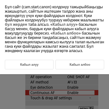
Бул сайт (cam.start.canon) колдонуу тажырыйбаңызды
жакшыртып, сайттын иштешин талдоо жана аны
өркүндөтүү үчүн куки файлдарын колдонот. Куки
файларын колдонуубуз туурауу көбүрөөк маалыматты
D101-079
бул жерден
таба алсыз. «
Кабыл алуу
» баскычын
басуу менен, бардык куки файлдарын кабыл алууга
Continuous AF
макулдугуңузду бересиз. «
Кабыл албоо
» баскычын
басып же эч бирини тандабасаңыз, сайттын мазмуну
менен функцияларын камсыз кылууга талап кылынган
This function keeps subjects generally in focus. The camera is ready to
focus immediately when you press the shutter button halfway.
гана куки файлдары жазылат жана сакталат. Бул
жөндөөну каалаган учурда өзгөртө аласыз.
Select [
:
Continuous AF
].
Кабыл алуу
Кабыл албоо