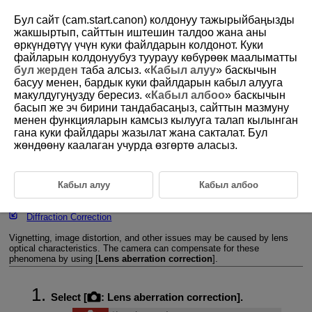
Бул сайт (cam.start.canon) колдонуу тажырыйбаңызды
жакшыртып, сайттын иштешин талдоо жана аны
өркүндөтүү үчүн куки файлдарын колдонот. Куки
файларын колдонуубуз туурауу көбүрөөк маалыматты
D101-076
бул жерден
таба алсыз. «
Кабыл алуу
» баскычын
басуу менен, бардык куки файлдарын кабыл алууга
Lens Aberration Correction
макулдугуңузду бересиз. «
Кабыл албоо
» баскычын
басып же эч бирини тандабасаңыз, сайттын мазмуну
менен функцияларын камсыз кылууга талап кылынган
Peripheral Illumination Correction
гана куки файлдары жазылат жана сакталат. Бул
жөндөөну каалаган учурда өзгөртө аласыз.
Distortion Correction
Digital Lens Optimizer
Кабыл алуу
Кабыл албоо
Chromatic Aberration Correction
Diffraction Correction
Vignetting, image distortion, and other issues may be caused by lens
optical characteristics. The camera can compensate for these
phenomena by using [
Lens aberration correction
].
Select [
:
Lens aberration correction
].