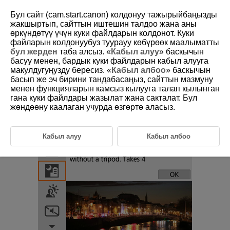
Бул сайт (cam.start.canon) колдонуу тажырыйбаңызды
жакшыртып, сайттын иштешин талдоо жана аны
өркүндөтүү үчүн куки файлдарын колдонот. Куки
файларын колдонуубуз туурауу көбүрөөк маалыматты
D101-037
бул жерден
таба алсыз. «
Кабыл алуу
» баскычын
басуу менен, бардык куки файлдарын кабыл алууга
Handheld Night Scene Mode
макулдугуңузду бересиз. «
Кабыл албоо
» баскычын
басып же эч бирини тандабасаңыз, сайттын мазмуну
менен функцияларын камсыз кылууга талап кылынган
[
] (
Handheld Night Scene
) mode enables handheld shooting for night
гана куки файлдары жазылат жана сакталат. Бул
scenes. In this shooting mode, four shots are taken consecutively for
each picture, and the resulting image with reduced camera shake is
жөндөөну каалаган учурда өзгөртө аласыз.
recorded.
Кабыл алуу
Кабыл албоо