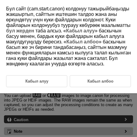
Бул сайт (cam.start.canon) колдонуу тажырыйбаңызды
жакшыртып, сайттын иштешин талдоо жана аны
өркүндөтүү үчүн куки файлдарын колдонот. Куки
файларын колдонуубуз туурауу көбүрөөк маалыматты
D185-153
бул жерден
таба алсыз. «
Кабыл алуу
» баскычын
басуу менен, бардык куки файлдарын кабыл алууга
Cloud RAW Image Processing
макулдугуңузду бересиз. «
Кабыл албоо
» баскычын
басып же эч бирини тандабасаңыз, сайттын мазмуну
менен функцияларын камсыз кылууга талап кылынган
Checking Processing Capacity
гана куки файлдары жазылат жана сакталат. Бул
жөндөөну каалаган учурда өзгөртө аласыз.
Adding Images to Process
Checking/Removing Selected Images
Кабыл алуу
Кабыл албоо
Uploading Images
You can upload
or
images to image.canon for processing
into JPEG or HEIF images. The RAW images remain the same as when
captured, so you can adjust the processing conditions to create as many
JPEGs or HEIFs as needed.
Caution
Note