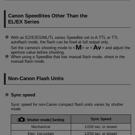
Canon Speedlites Other Than the
EL/EX Series
With an EZ/E/EG/ML/TL series Speedlite set to
A-TTL
or TTL
autoflash mode, the flash can be fired at full output only.
Set the camera's shooting mode to
or
and adjust the
aperture value before shooting.
When using a Speedlite that has manual flash mode, shoot in the
manual flash mode.
Non-Canon Flash Units
Sync speed
Sync speed for non-Canon compact flash units varies by shutter
mode.
Sync Speed
[
:
Shutter mode
] Setting
Mechanical
1/200 sec. or slower
Elec. 1st-curtain
1/250 sec. or slower