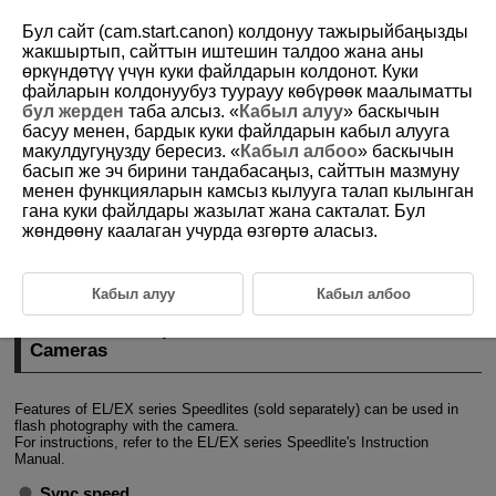
Бул сайт (cam.start.canon) колдонуу тажырыйбаңызды
жакшыртып, сайттын иштешин талдоо жана аны
өркүндөтүү үчүн куки файлдарын колдонот. Куки
файларын колдонуубуз туурауу көбүрөөк маалыматты
D185-054
бул жерден
таба алсыз. «
Кабыл алуу
» баскычын
басуу менен, бардык куки файлдарын кабыл алууга
Shooting with Speedlites
макулдугуңузду бересиз. «
Кабыл албоо
» баскычын
басып же эч бирини тандабасаңыз, сайттын мазмуну
менен функцияларын камсыз кылууга талап кылынган
EL/EX Series Speedlites for EOS Cameras
гана куки файлдары жазылат жана сакталат. Бул
жөндөөну каалаган учурда өзгөртө аласыз.
Canon Speedlites Other Than the EL/EX Series
Non-Canon Flash Units
Кабыл алуу
Кабыл албоо
EL/EX Series Speedlites for EOS
Cameras
Features of EL/EX series Speedlites (sold separately) can be used in
flash photography with the camera.
For instructions, refer to the EL/EX series Speedlite's Instruction
Manual.
Sync speed