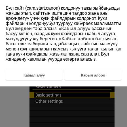
Бул сайт (cam.start.canon) колдонуу тажырыйбаңызды
жакшыртып, сайттын иштешин талдоо жана аны
өркүндөтүү үчүн куки файлдарын колдонот. Куки
файларын колдонуубуз туурауу көбүрөөк маалыматты
D180-228
бул жерден
таба алсыз. «
Кабыл алуу
» баскычын
басуу менен, бардык куки файлдарын кабыл алууга
Resetting the Camera
макулдугуңузду бересиз. «
Кабыл албоо
» баскычын
басып же эч бирини тандабасаңыз, сайттын мазмуну
менен функцияларын камсыз кылууга талап кылынган
The camera's settings for shooting functions and menu functions can be
restored to their defaults.
гана куки файлдары жазылат жана сакталат. Бул
жөндөөну каалаган учурда өзгөртө аласыз.
Select [
:
Reset camera
] (
).
Кабыл алуу
Кабыл албоо
Select an option.