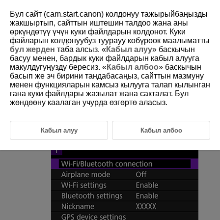
Бул сайт (cam.start.canon) колдонуу тажырыйбаңызды
жакшыртып, сайттын иштешин талдоо жана аны
өркүндөтүү үчүн куки файлдарын колдонот. Куки
файларын колдонуубуз туурауу көбүрөөк маалыматты
D180-188
бул жерден
таба алсыз. «
Кабыл алуу
» баскычын
басуу менен, бардык куки файлдарын кабыл алууга
Changing or Deleting Connection
макулдугуңузду бересиз. «
Кабыл албоо
» баскычын
Settings
басып же эч бирини тандабасаңыз, сайттын мазмуну
менен функцияларын камсыз кылууга талап кылынган
гана куки файлдары жазылат жана сакталат. Бул
To change or delete the connection settings, terminate the
Wi-Fi
жөндөөну каалаган учурда өзгөртө аласыз.
connection first.
Select [
:
Wi-Fi/Bluetooth connection
].
Кабыл алуу
Кабыл албоо