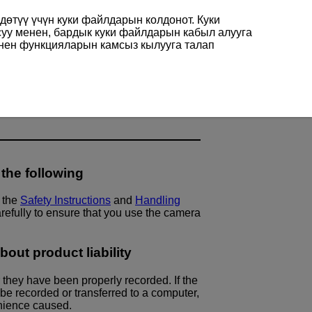
өтүү үчүн куки файлдарын колдонот. Куки
суу менен, бардык куки файлдарын кабыл алууга
енен функцияларын камсыз кылууга талап
 the following
d the
Safety Instructions
and
Handling
refully to ensure that you use the camera
out product liability
they have been properly recorded. If the
e recorded or transferred to a computer,
enience caused.