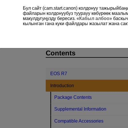
Бул сайт (cam.start.canon) колдонуу тажырыйба
файларын колдонуубуз туурауу көбүрөөк маал
макулдугуңузду бересиз. «
Кабыл албоо
» баскы
кылынган гана куки файлдары жазылат жана сакт
EOS R7
Introduction
D180-002
Contents
EOS R7
Introduction
Package Contents
Supplemental Information
Compatible Accessories