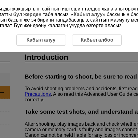
ңызды жакшыртып, сайттын иштешин талдоо жана аны өркүнд
ыматты
бул жерден
таба алсыз. «
Кабыл алуу
» баскычын ба
чын басып же эч бирини тандабасаңыз, сайттын мазмуну м
алат. Бул жөндөөну каалаган учурда өзгөртө аласыз.
Кабыл алуу
Кабыл албоо
Introduction
Before starting to shoot, be sure to read
To avoid shooting problems and accidents, first rea
Precautions
. Also read this Advanced User Guide ca
correctly.
Take some test shots, and understand ab
After shooting, play images back and check whether 
camera or memory card is faulty and images cannot b
Canon cannot be held liable for any loss or inconv