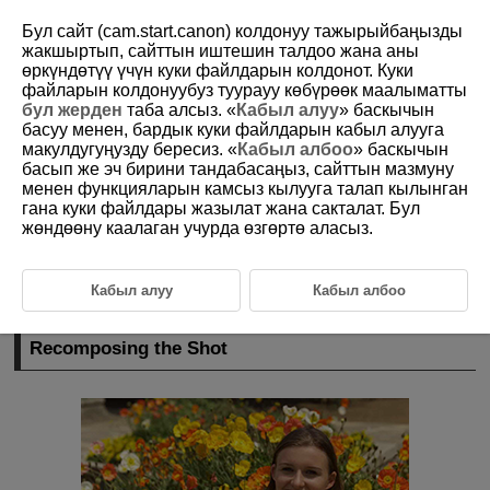
Бул сайт (cam.start.canon) колдонуу тажырыйбаңызды
жакшыртып, сайттын иштешин талдоо жана аны
өркүндөтүү үчүн куки файлдарын колдонот. Куки
файларын колдонуубуз туурауу көбүрөөк маалыматты
D095-027
бул жерден
таба алсыз. «
Кабыл алуу
» баскычын
басуу менен, бардык куки файлдарын кабыл алууга
A+: Fully Automatic Techniques
макулдугуңузду бересиз. «
Кабыл албоо
» баскычын
(Scene Intelligent Auto)
басып же эч бирини тандабасаңыз, сайттын мазмуну
менен функцияларын камсыз кылууга талап кылынган
гана куки файлдары жазылат жана сакталат. Бул
Recomposing the Shot
жөндөөну каалаган учурда өзгөртө аласыз.
Shooting Moving Subjects
Scene Icons
Кабыл алуу
Кабыл албоо
Recomposing the Shot